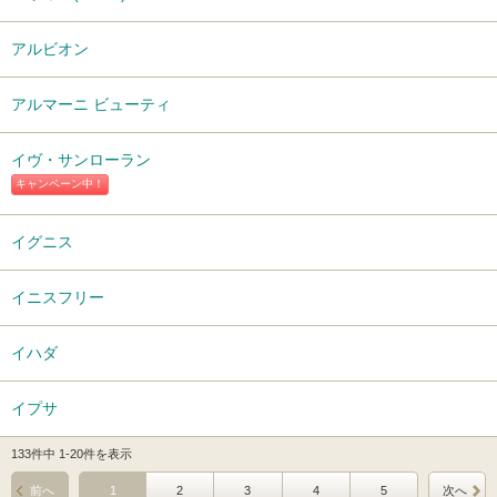
アルビオン
アルマーニ ビューティ
イヴ・サンローラン
キャンペーン中！
イグニス
イニスフリー
イハダ
イプサ
133件中 1-20件を表示
前へ
1
2
3
4
5
次へ