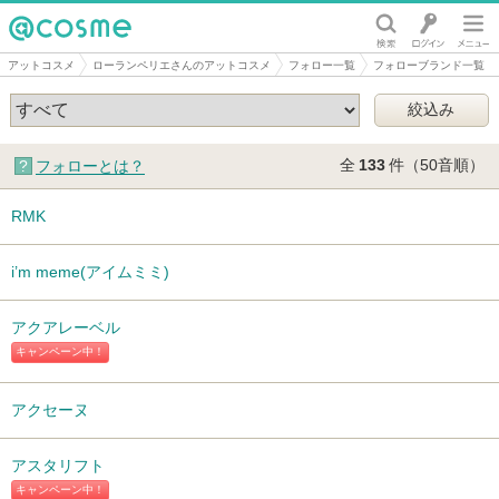
@cosme
アットコスメ
ローランペリエさんのアットコスメ
フォロー一覧
フォローブランド一覧
全
133
件（50音順）
フォローとは？
RMK
i’m meme(アイムミミ)
アクアレーベル
キャンペーン中！
アクセーヌ
アスタリフト
キャンペーン中！