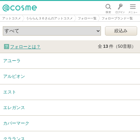
@cosme
アットコスメ
うららん３６さんのアットコスメ
フォロー一覧
フォローブランド一覧
全
13
件（50音順）
フォローとは？
アユーラ
アルビオン
エスト
エレガンス
カバーマーク
クラランス