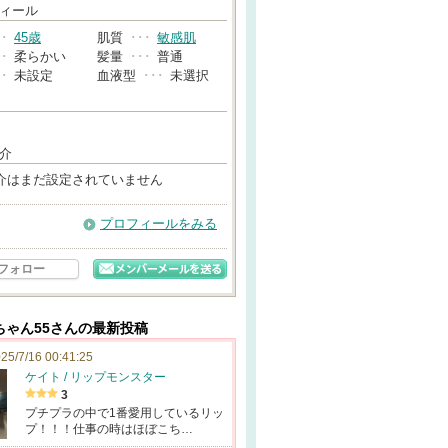
→
ィール
･･
45歳
肌質
･･･
敏感肌
･･
柔らかい
髪量
･･･
普通
･･
未設定
血液型
･･･
未選択
介
介はまだ設定されていません
プロフィールをみる
フォロー
ちゃん55さんの最新投稿
25/7/16 00:41:25
ケイト / リップモンスター
3
プチプラの中で1番愛用しているリッ
プ！！！仕事の時はほぼこち…