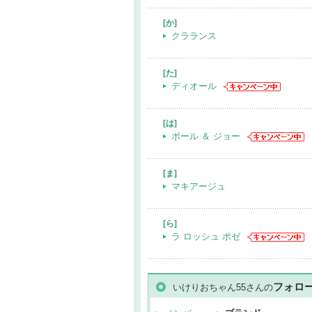
[か]
クラランス
[た]
ディオール
[は]
ポール ＆ ジョー
[ま]
マキアージュ
[ら]
ラ ロッシュ ポゼ
フォロ
いけりおちゃん55さんの