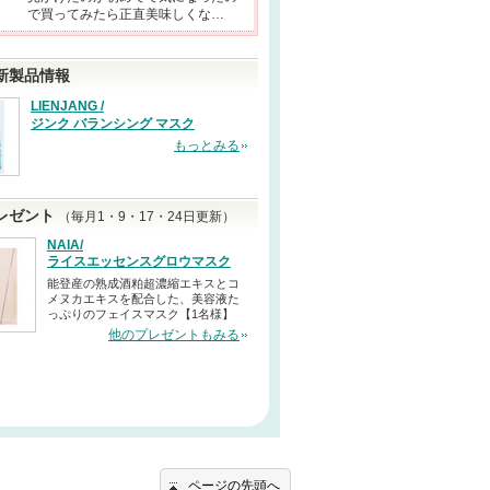
で買ってみたら正直美味しくな…
新製品情報
LIENJANG /
ジンク バランシング マスク
もっとみる
レゼント
（毎月1・9・17・24日更新）
NAIA/
ライスエッセンスグロウマスク
能登産の熟成酒粕超濃縮エキスとコ
メヌカエキスを配合した、美容液た
っぷりのフェイスマスク【1名様】
他のプレゼントもみる
ページの先頭へ