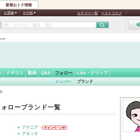
新着おトク情報
ゃん55
フォロー
さん
お買物
その他
カテゴリ一覧
ベストコスメ
sme
ル
クチコミ
動画
Q&A
フォロー
Like・クリップ
メンバー
ブランド
覧
フォローブランド一覧
アテニア
アネッサ