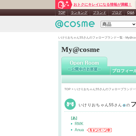
おトクにキレイになる情報が満載！
いけりおち
TOP
ランキング
ブランド
ブログ
Q&A
いけりおちゃん55さんのフォローブランド一覧 - My@co
My@cosme
プロフィー
TOP
> いけりおちゃん55さんのフォローブランド一
いけりおちゃん55
さん
の
[あ]
RMK
Anua