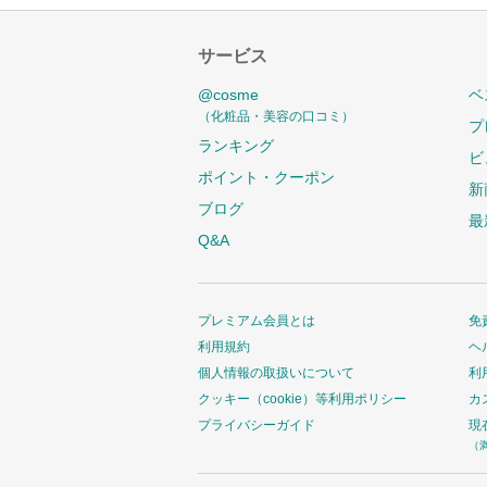
サービス
@cosme
ベ
（化粧品・美容の口コミ）
プ
ランキング
ビ
ポイント・クーポン
新
ブログ
最
Q&A
プレミアム会員とは
免
利用規約
ヘ
個人情報の取扱いについて
利
クッキー（cookie）等利用ポリシー
カ
プライバシーガイド
現
（