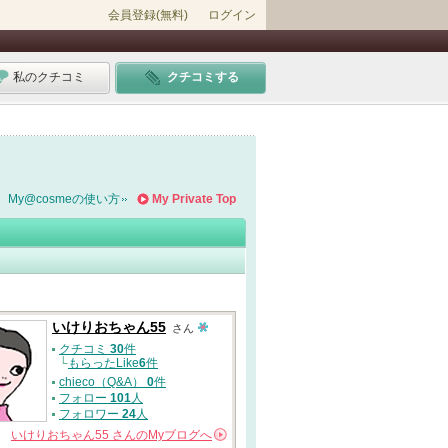
会員登録(無料)
ログイン
私のクチコミ
クチコミする
My@cosmeの使い方
My Private Top
いけりおちゃん55
さん
クチコミ
30
件
└
もらったLike
6
件
chieco（Q&A）
0
件
フォロー
101
人
フォロワー
24
人
いけりおちゃん55
さんの
Myブログへ