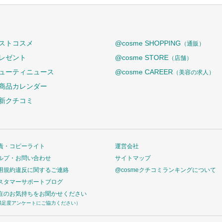
ストコスメ
@cosme SHOPPING
（通販）
レゼント
@cosme STORE
（店舗）
ューティニュース
@cosme CAREER
（美容の求人）
商品カレンダー
新クチコミ
責・コピーライト
運営会社
ルプ・お問い合わせ
サイトマップ
用規約違反に関するご連絡
@cosmeクチコミランキングについて
スタマーサポートブログ
在のお気持ちをお聞かせください
満足度アンケートにご協力ください）