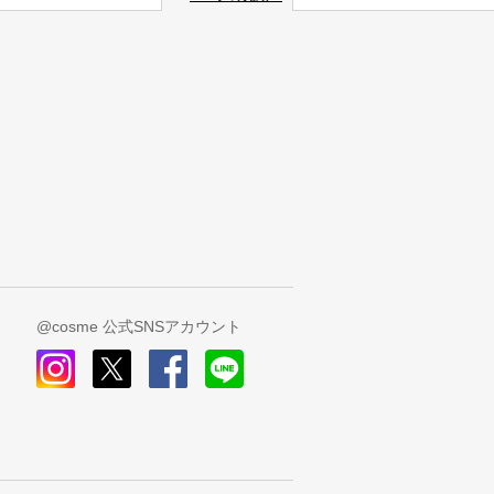
@cosme 公式SNSアカウント
instagram
x
facebook
line