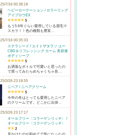
25/7/16 00:38:18
ヘビーローテーション / カラーリング
アイブロウEX
5
もう5.6年ぐらい愛用している眉毛マ
スカラ！！色の種類も豊富…
25/7/16 00:35:33
ステラシード / エイトザタラソ ユー
CBD＆リフレッシング カーム 美容液
ボディソープ
5
お洒落なボトルで可愛いと思ったの
で買ってみたらめちゃくちゃ良…
25/3/26 23:18:55
ニベア / ニベアクリーム
5
今年の冬はとっても愛用したニベア
のクリームです。どこかに出掛…
25/3/26 23:17:17
オールフリー〈コラーゲンリッチ〉 /
オールフリー〈コラーゲンリッチ〉
2
見かけたのが初めてで気になったの