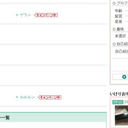
プロフ
年齢
･
ゲラン
髪質
･
星座
･
趣味
未選択
自己紹
自己紹
いけりお
ルルルン
20
ー一覧