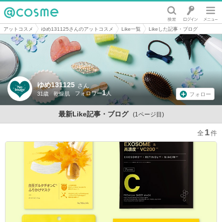
@cosme
アットコスメ
ゆめ131125さんのアットコスメ
Like一覧
Likeした記事・ブログ
ゆめ131125
さん
1
31歳
乾燥肌
フォロー
最新Like記事・ブログ
(1ページ目)
1