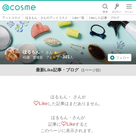
@cosme
アットコスメ
ほるもん・さんのアットコスメ
Like一覧
Likeした記事・ブログ
ほるもん・
さん
301
41歳
普通肌
フォロー
最新Like記事・ブログ
(1ページ目)
ほるもん・
さんが
Like
した記事はまだありません。
ほるもん・
さんが
Like
記事に
すると
このページに表示されます。