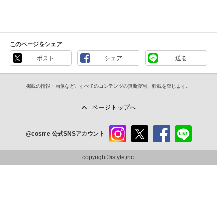
このページをシェア
ポスト
シェア
送る
掲載の情報・画像など、すべてのコンテンツの無断複写、転載を禁じます。
ページトップへ
@cosme
公式SNSアカウント
instag
x
faceb
line
ram
ook
copyright©istyle,inc.