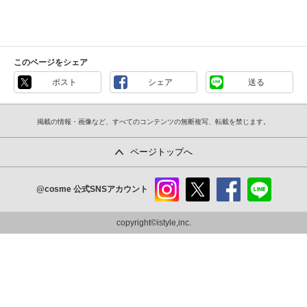
このページをシェア
ポスト
シェア
送る
掲載の情報・画像など、すべてのコンテンツの無断複写、転載を禁じます。
ページトップへ
@cosme
公式SNSアカウント
instag
x
faceb
line
ram
ook
copyright©istyle,inc.