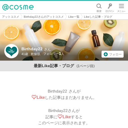
@cosme
アットコスメ
Birthday22さんのアットコスメ
Like一覧
Likeした記事・ブログ
Birthday22
さん
1
41歳
乾燥肌
フォロー
最新Like記事・ブログ
(1ページ目)
Birthday22
さんが
Like
した記事はまだありません。
Birthday22
さんが
Like
記事に
すると
このページに表示されます。