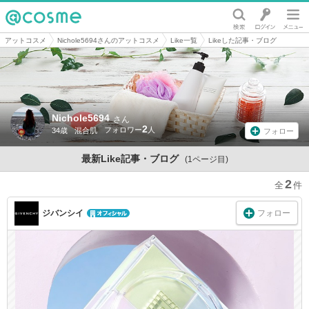
@cosme
アットコスメ
Nichole5694さんのアットコスメ
Like一覧
Likeした記事・ブログ
Nichole5694
さん
2
34歳
混合肌
フォロー
最新Like記事・ブログ
(1ページ目)
2
フォロー
ジバンシイ