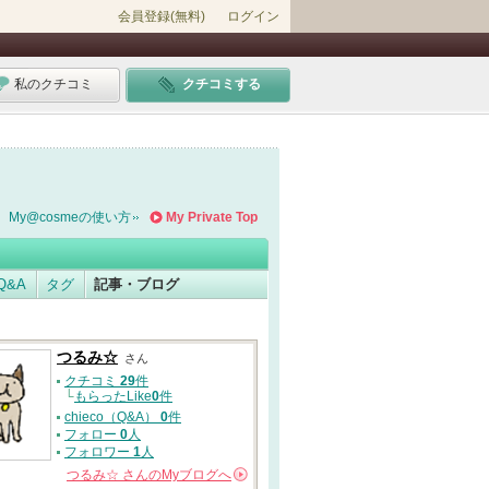
会員登録(無料)
ログイン
私のクチコミ
クチコミする
My@cosmeの使い方
My Private Top
Q&A
タグ
記事・ブログ
つるみ☆
さん
クチコミ
29
件
└
もらったLike
0
件
chieco（Q&A）
0
件
フォロー
0
人
フォロワー
1
人
つるみ☆
さんの
Myブログへ