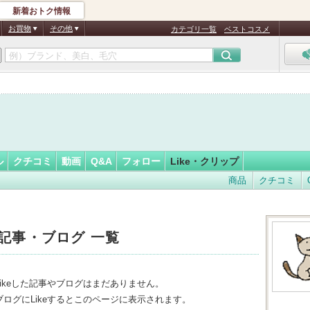
新着おトク情報
フォロー
さん
お買物
その他
カテゴリ一覧
ベストコスメ
ル
クチコミ
動画
Q&A
フォロー
Like・クリップ
商品
クチコミ
た記事・ブログ 一覧
Likeした記事やブログはまだありません。
ログにLikeするとこのページに表示されます。