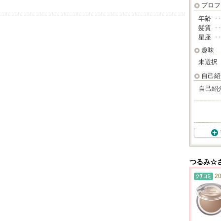
プロフ
年齢
･
髪質
･
星座
･
趣味
未選択
自己紹
自己紹
つるみ☆
20