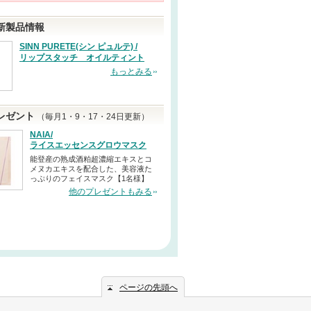
新製品情報
SINN PURETE(シン ピュルテ) /
リップスタッチ オイルティント
もっとみる
レゼント
（毎月1・9・17・24日更新）
NAIA/
ライスエッセンスグロウマスク
能登産の熟成酒粕超濃縮エキスとコ
メヌカエキスを配合した、美容液た
っぷりのフェイスマスク【1名様】
他のプレゼントもみる
ページの先頭へ