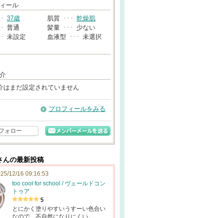
→
ィール
･･
37歳
肌質
･･･
乾燥肌
･･
普通
髪量
･･･
少ない
･･
未設定
血液型
･･･
未選択
介
介はまだ設定されていません
プロフィールをみる
フォロー
さんの最新投稿
25/12/16 09:16:53
too cool for school / ヴェールドコン
トゥア
5
とにかく塗りやすいうすーい色合い
なので、不自然になりにくい。…