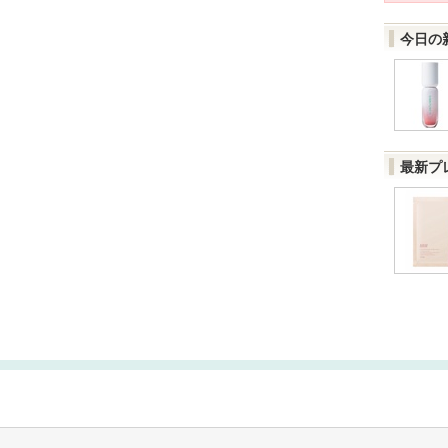
今日の
最新プ