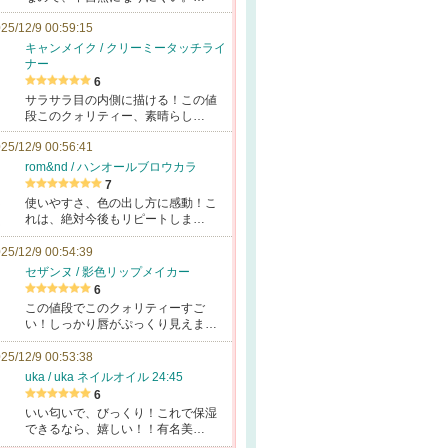
25/12/9 00:59:15
キャンメイク / クリーミータッチライ
ナー
6
サラサラ目の内側に描ける！この値
段このクォリティー、素晴らし…
25/12/9 00:56:41
rom&nd / ハンオールブロウカラ
7
使いやすさ、色の出し方に感動！こ
れは、絶対今後もリピートしま…
25/12/9 00:54:39
セザンヌ / 影色リップメイカー
6
この値段でこのクォリティーすご
い！しっかり唇がぷっくり見えま…
25/12/9 00:53:38
uka / uka ネイルオイル 24:45
6
いい匂いで、びっくり！これで保湿
できるなら、嬉しい！！有名美…