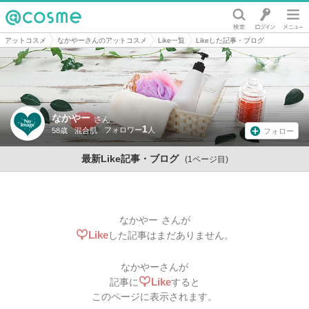
@cosme
アットコスメ
なかやーさんのアットコスメ
Like一覧
Likeした記事・ブログ
なかやー
さん
1
58歳
混合肌
フォロー
最新Like記事・ブログ
(1ページ目)
なかやー
さんが
Like
した記事はまだありません。
なかやー
さんが
Like
記事に
すると
このページに表示されます。