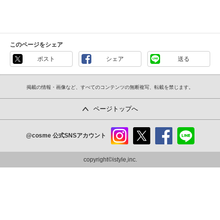
このページをシェア
ポスト
シェア
送る
掲載の情報・画像など、すべてのコンテンツの無断複写、転載を禁じます。
ページトップへ
@cosme
公式SNSアカウント
instag
x
faceb
line
ram
ook
copyright©istyle,inc.