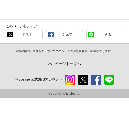
このページをシェア
ポスト
シェア
送る
掲載の情報・画像など、すべてのコンテンツの無断複写、転載を禁じます。
ページトップへ
@cosme
公式SNSアカウント
instag
x
faceb
line
ram
ook
copyright©istyle,inc.