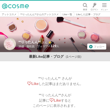
@cosme
アットコスメ
**りったんん**さんのアットコスメ
Like一覧
Likeした記事・ブログ
**りったんん**
さん
129
38歳
脂性肌
フォロー
最新Like記事・ブログ
(1ページ目)
**りったんん**
さんが
Like
した記事はまだありません。
**りったんん**
さんが
Like
記事に
すると
このページに表示されます。