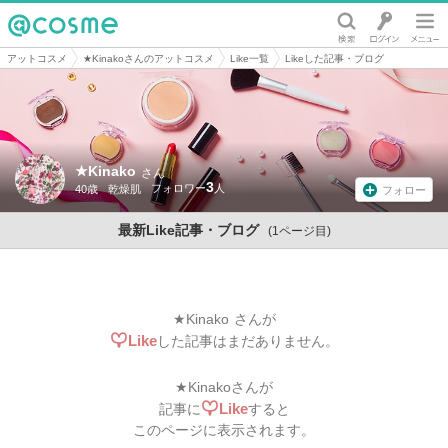
@cosme
アットコスメ
★Kinakoさんのアットコスメ
Like一覧
Likeした記事・ブログ
★Kinako
さん
3
40歳
乾燥肌
フォロー
最新Like記事・ブログ
(1ページ目)
★Kinako
さんが
Like
した記事はまだありません。
★Kinako
さんが
Like
記事に
すると
このページに表示されます。