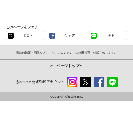
このページをシェア
ポスト
シェア
送る
掲載の情報・画像など、すべてのコンテンツの無断複写、転載を禁じます。
ページトップへ
@cosme
公式SNSアカウント
instag
x
faceb
line
ram
ook
copyright©istyle,inc.