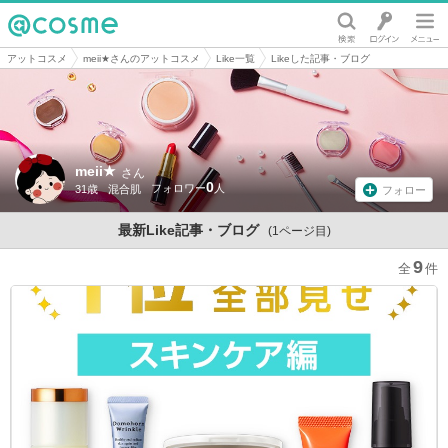
@cosme
アットコスメ
meii★さんのアットコスメ
Like一覧
Likeした記事・ブログ
meii★
さん
0
31歳
混合肌
フォロー
最新Like記事・ブログ
(1ページ目)
9