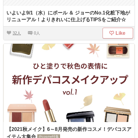
いよいよ9/1（水）にポール ＆ ジョーのNo.1化粧下地が
リニューアル！よりきれいに仕上げるTIPSをご紹介☆
Like
32
0
【2021秋メイク】6～8月発売の新作コスメ！デパコスア
イテム大集合
@cosme特集