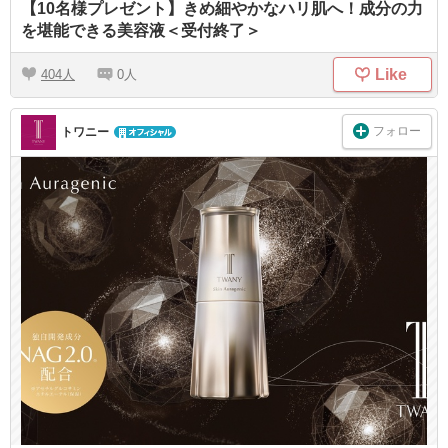
【10名様プレゼント】きめ細やかなハリ肌へ！成分の力
を堪能できる美容液＜受付終了＞
Like
404
0
フォロー
トワニー