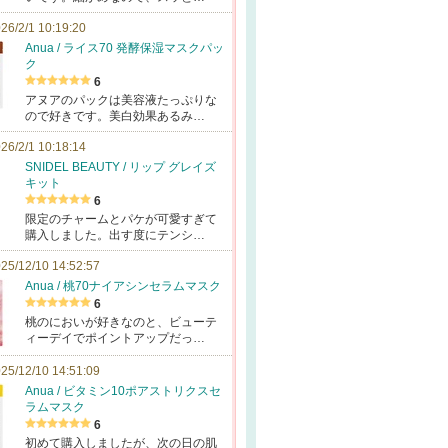
26/2/1 10:19:20
Anua / ライス70 発酵保湿マスクパッ
ク
6
アヌアのパックは美容液たっぷりな
ので好きです。美白効果あるみ…
26/2/1 10:18:14
SNIDEL BEAUTY / リップ グレイズ
キット
6
限定のチャームとパケが可愛すぎて
購入しました。出す度にテンシ…
25/12/10 14:52:57
Anua / 桃70ナイアシンセラムマスク
6
桃のにおいが好きなのと、ビューテ
ィーデイでポイントアップだっ…
25/12/10 14:51:09
Anua / ビタミン10ポアストリクスセ
ラムマスク
6
初めて購入しましたが、次の日の肌