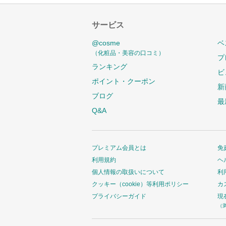
サービス
@cosme
ベ
（化粧品・美容の口コミ）
プ
ランキング
ビ
ポイント・クーポン
新
ブログ
最
Q&A
プレミアム会員とは
免
利用規約
ヘ
個人情報の取扱いについて
利
クッキー（cookie）等利用ポリシー
カ
プライバシーガイド
現
（