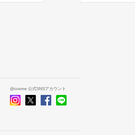
@cosme 公式SNSアカウント
instagram
x
facebook
line