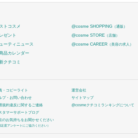
ストコスメ
@cosme SHOPPING
（通販）
レゼント
@cosme STORE
（店舗）
ューティニュース
@cosme CAREER
（美容の求人）
商品カレンダー
新クチコミ
責・コピーライト
運営会社
ルプ・お問い合わせ
サイトマップ
用規約違反に関するご連絡
@cosmeクチコミランキングについて
スタマーサポートブログ
在のお気持ちをお聞かせください
満足度アンケートにご協力ください）