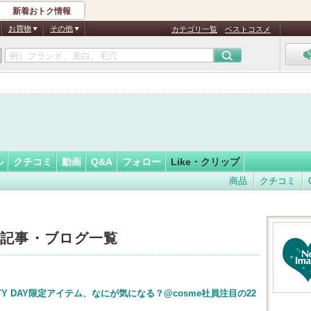
新着おトク情報
フォロー
さん
お買物
その他
カテゴリ一覧
ベストコスメ
ル
クチコミ
動画
Q&A
フォロー
Like・クリップ
商品
クチコミ
した記事・ブログ一覧
Y DAY限定アイテム、なにが気になる？@cosme社員注目の22