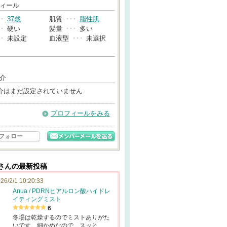
→
ィール
･･
37歳
肌質
･･･
脂性肌
･･
硬い
髪量
･･･
多い
･･
未設定
血液型
･･･
未選択
介
介はまだ設定されていません
プロフィールをみる
フォロー
0○さんの最新投稿
26/2/1 10:20:33
Anua / PDRNヒアルロン酸ハイドレ
イティングミスト
6
冬場は乾燥するのでミストありがた
いです。細かめなので、スッと…