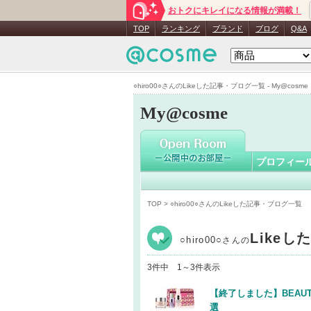
おトクにキレイになる情報が満載！
○hiro00○
TOP
ランキング
ブランド
ブログ
Q&A
○hiro00○さんのLikeした記事・ブログ一覧 - My@cosme
My@cosme
プロフィー
TOP
> ○hiro00○さんのLikeした記事・ブログ一覧
Like
○hiro00○
さんの
3件中 1～3件表示
【終了しました】BEAUT
選