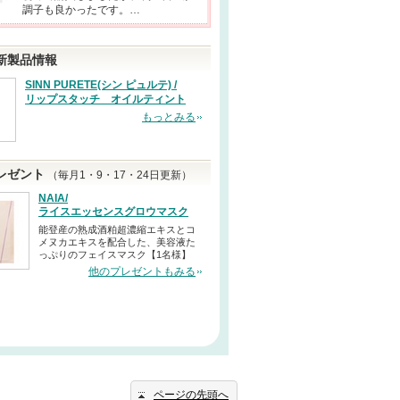
調子も良かったです。…
新製品情報
SINN PURETE(シン ピュルテ) /
リップスタッチ オイルティント
もっとみる
レゼント
（毎月1・9・17・24日更新）
NAIA/
ライスエッセンスグロウマスク
能登産の熟成酒粕超濃縮エキスとコ
メヌカエキスを配合した、美容液た
っぷりのフェイスマスク【1名様】
他のプレゼントもみる
ページの先頭へ