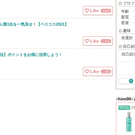
プロフ
Like
3,694
年齢
･
髪質
･
星座
･
第1位を一気見せ！【ベスコス2021】
趣味
未選択
Like
1,412
自己紹
自己紹
攻略法】ポイントをお得に活用しよう！
Like
1,983
○hiro0
20