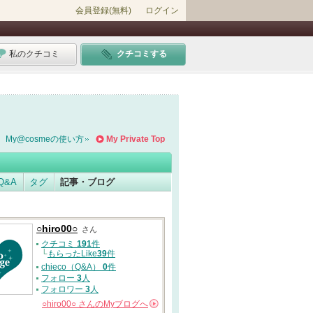
会員登録(無料)
ログイン
私のクチコミ
クチコミする
My@cosmeの使い方
My Private Top
Q&A
タグ
記事・ブログ
○hiro00○
さん
クチコミ
191
件
└
もらったLike
39
件
chieco（Q&A）
0
件
フォロー
3
人
フォロワー
3
人
○hiro00○
さんの
Myブログへ