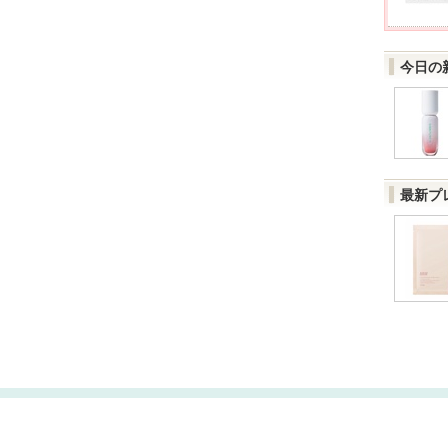
今日の
最新プ