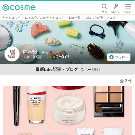
@cosme
アットコスメ
にゃあ介さんのアットコスメ
Like一覧
Likeした記事・ブログ
にゃあ介
さん
37
58歳
普通肌
フォロー
最新Like記事・ブログ
(1ページ目)
2