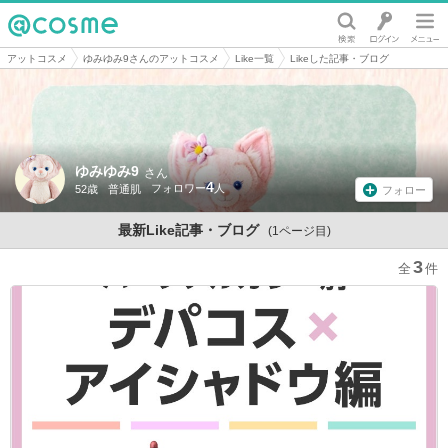
@cosme
アットコスメ
ゆみゆみ9さんのアットコスメ
Like一覧
Likeした記事・ブログ
ゆみゆみ9
さん
4
52歳
普通肌
フォロー
最新Like記事・ブログ
(1ページ目)
3