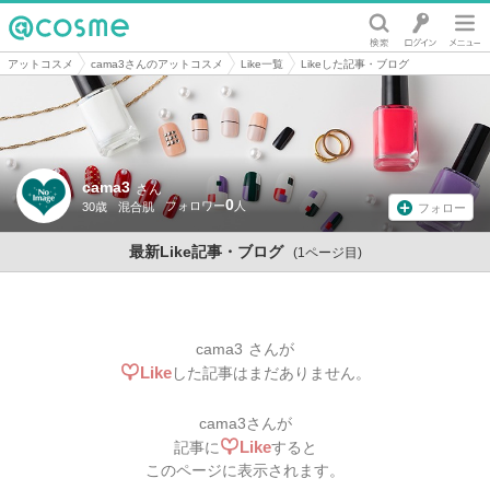
@cosme
アットコスメ
cama3さんのアットコスメ
Like一覧
Likeした記事・ブログ
cama3
さん
0
30歳
混合肌
フォロー
最新Like記事・ブログ
(1ページ目)
cama3
さんが
Like
した記事はまだありません。
cama3
さんが
Like
記事に
すると
このページに表示されます。