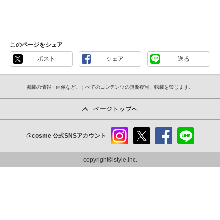
このページをシェア
ポスト
シェア
送る
掲載の情報・画像など、すべてのコンテンツの無断複写、転載を禁じます。
ページトップへ
@cosme
公式SNSアカウント
instag
x
faceb
line
ram
ook
copyright©istyle,inc.