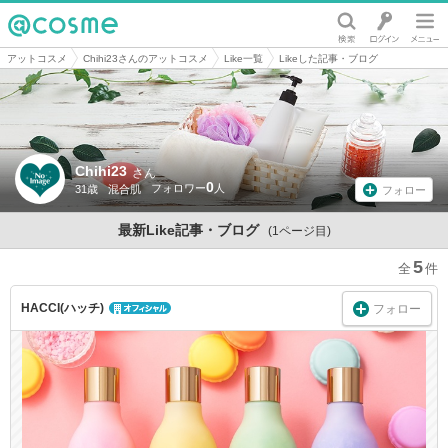
@cosme
アットコスメ
Chihi23さんのアットコスメ
Like一覧
Likeした記事・ブログ
Chihi23
さん
0
31歳
混合肌
フォロー
最新Like記事・ブログ
(1ページ目)
5
HACCI(ハッチ)
フォロー