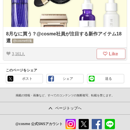
8月なに買う？@cosme社員が注目する新作アイテム18
選
@cosme特集
Like
3,161
このページをシェア
ポスト
シェア
送る
掲載の情報・画像など、すべてのコンテンツの無断複写、転載を禁じます。
ページトップへ
@cosme
公式SNSアカウント