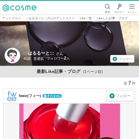
@cosme
アットコスメ
:::はるるーと:::さんのアットコスメ
Like一覧
Likeした記事・ブログ
:::はるるーと:::
さん
2
40歳
普通肌
フォロー
最新Like記事・ブログ
(1ページ目)
7
フォロー
fwee(フィー)