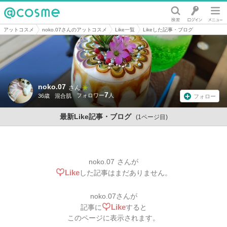
@cosme
アットコスメ
noko.07さんのアットコスメ
Like一覧
Likeした記事・ブログ
noko.07
さん
7
36歳
混合肌
フォロー
最新Like記事・ブログ
(1ページ目)
noko.07
さんが
Like
した記事はまだありません。
noko.07
さんが
Like
記事に
すると
このページに表示されます。