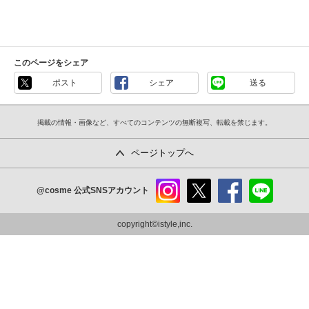
このページをシェア
ポスト
シェア
送る
掲載の情報・画像など、すべてのコンテンツの無断複写、転載を禁じます。
ページトップへ
@cosme
公式SNSアカウント
instag
x
faceb
line
ram
ook
copyright©istyle,inc.