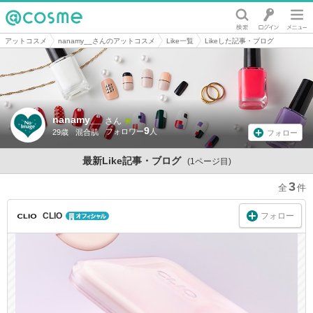
@cosme
アットコスメ
nanamy__さんのアットコスメ
Like一覧
Likeした記事・ブログ
nanamy__
さん
9
29歳
混合肌
フォロー
最新Like記事・ブログ
(1ページ目)
3
フォロー
CLIO