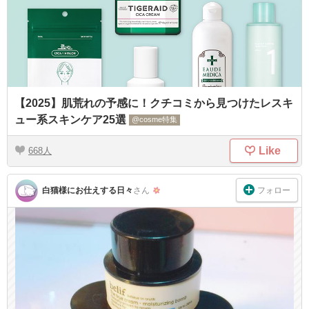
【2025】肌荒れの予感に！クチコミから見つけたレスキ
ュー系スキンケア25選
@cosme特集
Like
668
フォロー
白猫様にお仕えする日々
さん