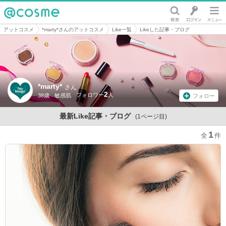
@cosme
アットコスメ
*marty*さんのアットコスメ
Like一覧
Likeした記事・ブログ
*marty*
さん
2
38歳
敏感肌
フォロー
最新Like記事・ブログ
(1ページ目)
1