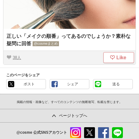
正しい「メイクの順番」ってあるのでしょうか？素朴な
疑問に回答
@cosmeまとめ
Like
38
このページをシェア
ポスト
シェア
送る
掲載の情報・画像など、すべてのコンテンツの無断複写、転載を禁じます。
ページトップへ
@cosme
公式SNSアカウント