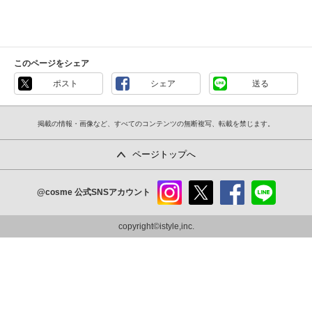
このページをシェア
ポスト
シェア
送る
掲載の情報・画像など、すべてのコンテンツの無断複写、転載を禁じます。
ページトップへ
@cosme
公式SNSアカウント
instag
x
faceb
line
ram
ook
copyright©istyle,inc.