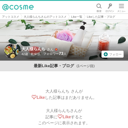
@cosme
アットコスメ
大人様らんちさんのアットコスメ
Like一覧
Likeした記事・ブログ
大人様らんち
さん
73
42歳
乾燥肌
フォロー
最新Like記事・ブログ
(1ページ目)
大人様らんち
さんが
Like
した記事はまだありません。
大人様らんち
さんが
Like
記事に
すると
このページに表示されます。