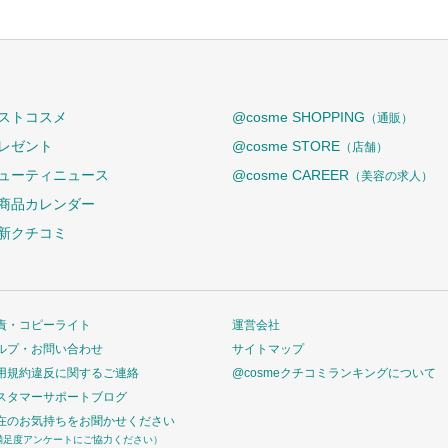
ストコスメ
@cosme SHOPPING
（通販）
レゼント
@cosme STORE
（店舗）
ューティニュース
@cosme CAREER
（美容の求人）
商品カレンダー
新クチコミ
責・コピーライト
運営会社
ルプ・お問い合わせ
サイトマップ
用規約違反に関するご連絡
@cosmeクチコミランキングについて
スタマーサポートブログ
在のお気持ちをお聞かせください
満足度アンケートにご協力ください）