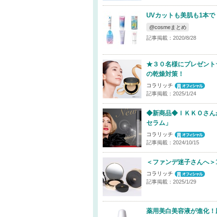
UVカットも美肌も1本で
@cosmeまとめ
記事掲載：2020/8/28
★３０名様にプレゼント
の乾燥対策！
コラリッチ
記事掲載：2025/1/24
◆新商品◆ＩＫＫＯさん
セラム」
コラリッチ
記事掲載：2024/10/15
＜ファンデ迷子さんへ＞1
コラリッチ
記事掲載：2025/1/29
薬用美白美容液が進化！圧