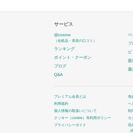
サービス
@cosme
ベ
（化粧品・美容の口コミ）
プ
ランキング
ビ
ポイント・クーポン
新
ブログ
最
Q&A
プレミアム会員とは
免
利用規約
ヘ
個人情報の取扱いについて
利
クッキー（cookie）等利用ポリシー
カ
プライバシーガイド
現
（