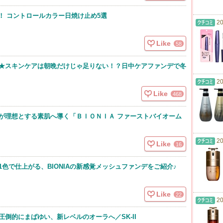
！ コントロールカラー日焼け止め5選
20
Like
58
★スキンケアは朝晩だけじゃ足りない！？日中ケアファンデで冬
20
Like
468
が理想とする素肌へ導く「ＢＩＯＮＩＡ ファーストバイオーム
20
Like
16
色で仕上がる、BIONIAの新感覚メッシュファンデをご紹介♪
Like
22
20
倒的にまばゆい、新レベルのオーラへ／SK-II