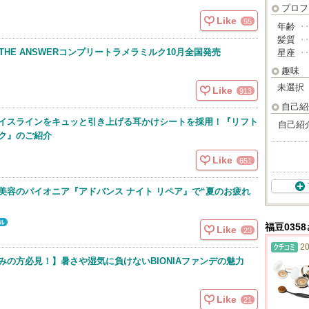
プロフ
Like
55
年齢
･
髪質
･
THE ANSWERコンプリートラメラミルク10月全国発売
星座
･
趣味
未選択
Like
913
自己紹
イスラインをキュッと引き上げる耳かけシートを採用！『リフト
自己紹
ク』のご紹介
Like
651
美容のパイオニア『アドバンス ナイト リペア』で“夏のお疲れ
福豆035
Like
23
20
みの方必見！】暑さや湿気に負けないBIONIAファンデの魅力
Like
21