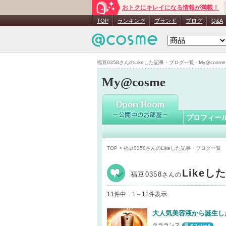
おトクにキレイになる情報が満載！
福豆0358
TOP
ランキング
ブランド
ブログ
Q&A
福豆0358さんのLikeした記事・ブログ一覧 - My@cosme
My@cosme
プロフィー
TOP
> 福豆0358さんのLikeした記事・ブログ一覧
Like
福豆0358
さんの
11件中 1～11件表示
大人気美容液から誕生し
クラランス