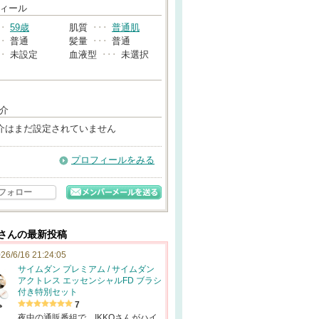
→
ィール
･･
59歳
肌質
･･･
普通肌
･･
普通
髪量
･･･
普通
･･
未設定
血液型
･･･
未選択
介
介はまだ設定されていません
プロフィールをみる
フォロー
8さんの最新投稿
26/6/16 21:24:05
サイムダン プレミアム / サイムダン
アクトレス エッセンシャルFD ブラシ
付き特別セット
7
夜中の通販番組で、IKKOさんがハイ