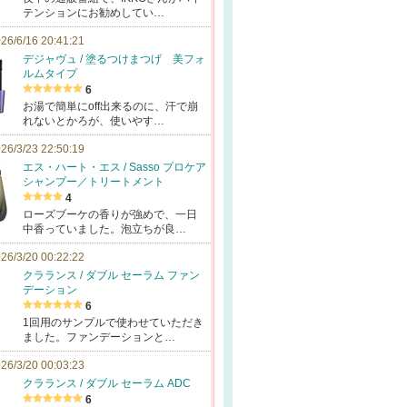
テンションにお勧めしてい…
26/6/16 20:41:21
デジャヴュ / 塗るつけまつげ 美フォ
ルムタイプ
6
お湯で簡単にoff出来るのに、汗で崩
れないとかろが、使いやす…
26/3/23 22:50:19
エス・ハート・エス / Sasso プロケア
シャンプー／トリートメント
4
ローズブーケの香りが強めで、一日
中香っていました。泡立ちが良…
26/3/20 00:22:22
クラランス / ダブル セーラム ファン
デーション
6
1回用のサンプルで使わせていただき
ました。ファンデーションと…
26/3/20 00:03:23
クラランス / ダブル セーラム ADC
6