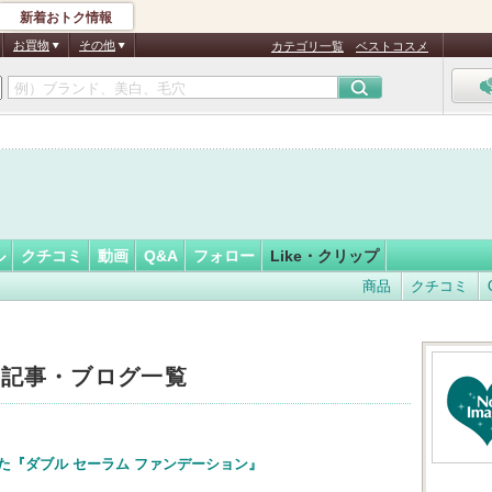
新着おトク情報
フォロー
さん
お買物
その他
カテゴリ一覧
ベストコスメ
認
証
済
ル
クチコミ
動画
Q&A
フォロー
Like・クリップ
商品
クチコミ
した記事・ブログ一覧
た『ダブル セーラム ファンデーション』