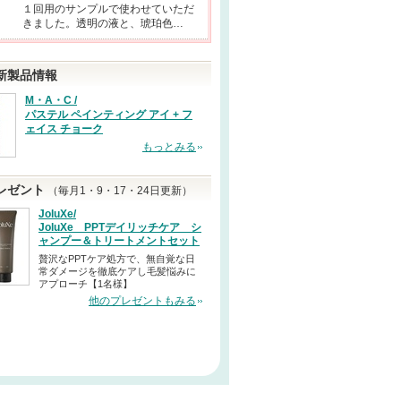
１回用のサンプルで使わせていただ
きました。透明の液と、琥珀色…
新製品情報
M・A・C /
パステル ペインティング アイ + フ
ェイス チョーク
もっとみる
レゼント
（毎月1・9・17・24日更新）
JoluXe/
JoluXe PPTデイリッチケア シ
ャンプー＆トリートメントセット
贅沢なPPTケア処方で、無自覚な日
常ダメージを徹底ケアし毛髪悩みに
アプローチ【1名様】
他のプレゼントもみる