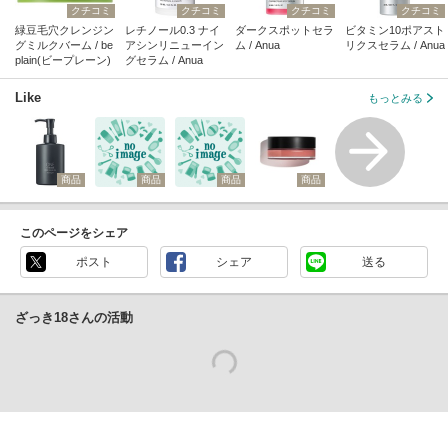
クチコミ
クチコミ
クチコミ
クチコミ
緑豆毛穴クレンジン
レチノール0.3 ナイ
ダークスポットセラ
ビタミン10ポアスト
グミルクバーム / be
アシンリニューイン
ム / Anua
リクスセラム / Anua
plain(ビープレーン)
グセラム / Anua
Like
もっとみる
商品
商品
商品
商品
このページをシェア
ポスト
シェア
送る
ざっき18さんの活動