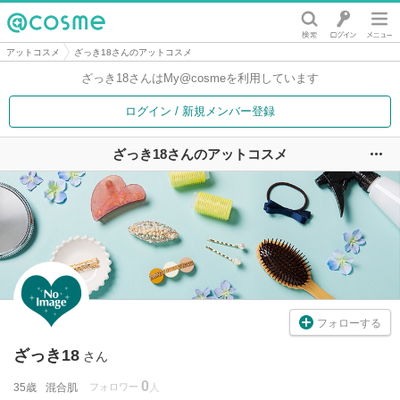
@cosme
アットコスメ
ざっき18さんのアットコスメ
ざっき18さんは
My@cosmeを利用しています
ログイン / 新規メンバー登録
ざっき18さんのアットコスメ
ユ
フォローする
ざっき18
さん
0
35歳
混合肌
フォロワー