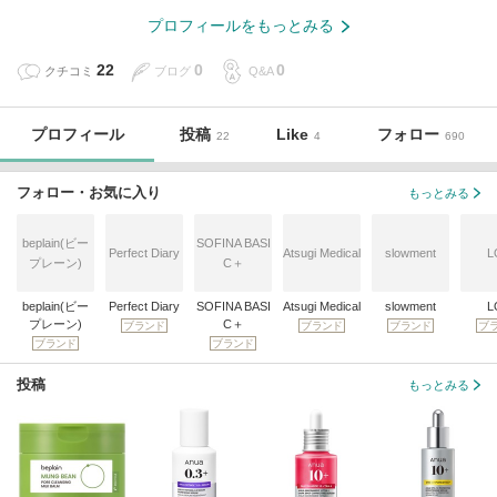
プロフィールをもっとみる
22
0
0
クチコミ
ブログ
Q&A
プロフィール
投稿
Like
フォロー
22
4
690
フォロー・お気に入り
もっとみる
beplain(ビー
SOFINA BASI
Perfect Diary
Atsugi Medical
slowment
L
プレーン)
C＋
beplain(ビー
Perfect Diary
SOFINA BASI
Atsugi Medical
slowment
L
プレーン)
C＋
ブランド
ブランド
ブランド
ブ
ブランド
ブランド
投稿
もっとみる