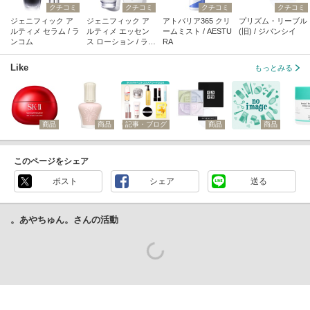
クチコミ
クチコミ
クチコミ
クチコミ
ジェニフィック ア
ジェニフィック ア
アトバリア365 クリ
プリズム・リーブル
ルティメ セラム / ラ
ルティメ エッセン
ームミスト / AESTU
(旧) / ジバンシイ
ンコム
ス ローション / ラン
RA
コム
Like
もっとみる
商品
商品
記事・ブログ
商品
商品
このページをシェア
ポスト
シェア
送る
。あやちゅん。さんの活動