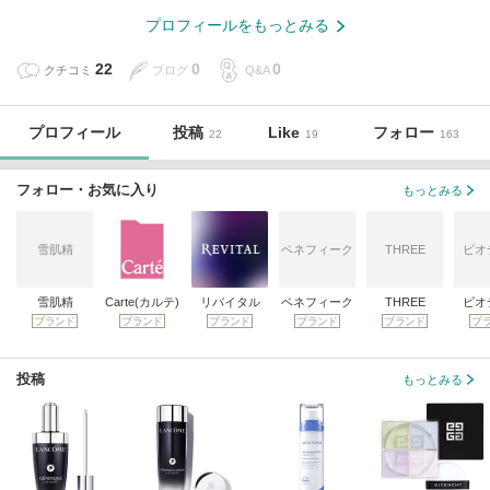
プロフィールをもっとみる
22
0
0
クチコミ
ブログ
Q&A
プロフィール
投稿
Like
フォロー
22
19
163
フォロー・お気に入り
もっとみる
雪肌精
ベネフィーク
THREE
ビオ
雪肌精
Carte(カルテ)
リバイタル
ベネフィーク
THREE
ビオ
ブランド
ブランド
ブランド
ブランド
ブランド
ブ
投稿
もっとみる