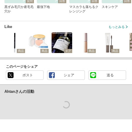
質問
回答
回答
回答
黒ずみ毛穴か産毛毛
最強下地
マスカラも落ちるク
スキンケア
穴か
レンジング
Like
もっとみる
商品
商品
タグ
商品
商品
このページをシェア
ポスト
シェア
送る
Ahtanさんの活動