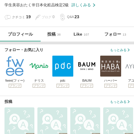
学生美容おたく🌸日本化粧品検定2級
詳しくみる
19
0
23
クチコミ
ブログ
Q&A
プロフィール
投稿
Like
フォロー
36
107
13
フォロー・お気に入り
もっとみる
fwee(フィー)
ナリス
pdc
BAUM
ハーバー
ア
ブランド
ブランド
ブランド
ブランド
ブランド
ブ
投稿
もっとみる