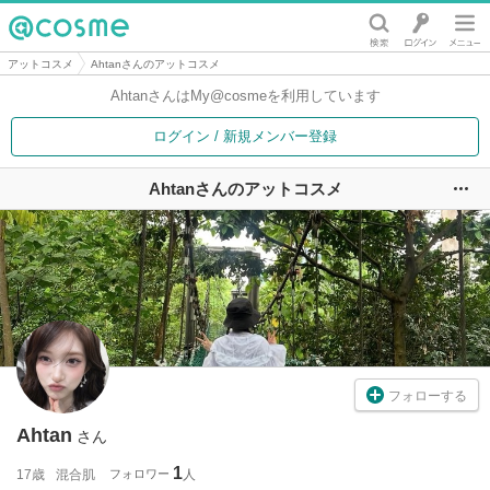
@cosme
アットコスメ
Ahtanさんのアットコスメ
Ahtanさんは
My@cosmeを利用しています
ログイン / 新規メンバー登録
Ahtanさんのアットコスメ
ユ
フォローする
Ahtan
さん
1
17歳
混合肌
フォロワー