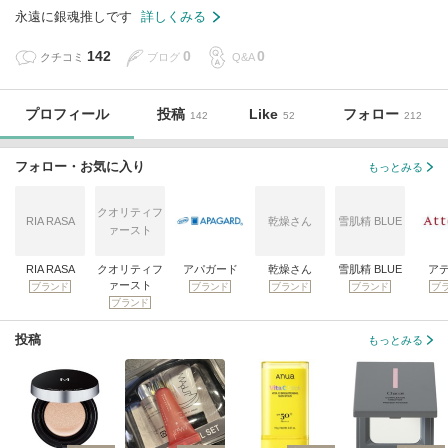
永遠に銀魂推しです
詳しくみる
142
0
0
クチコミ
ブログ
Q&A
プロフィール
投稿
Like
フォロー
142
52
212
フォロー・お気に入り
もっとみる
クオリティフ
RIA RASA
乾燥さん
雪肌精 BLUE
ァースト
RIA RASA
クオリティフ
アパガード
乾燥さん
雪肌精 BLUE
ア
ァースト
ブランド
ブランド
ブランド
ブランド
ブ
ブランド
投稿
もっとみる