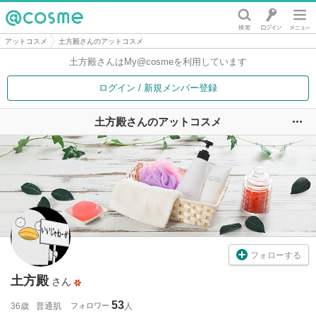
@cosme
アットコスメ
土方殿さんのアットコスメ
土方殿さんは
My@cosmeを利用しています
ログイン / 新規メンバー登録
土方殿さんのアットコスメ
ユ
フォローする
土方殿
さん
53
36歳
普通肌
フォロワー