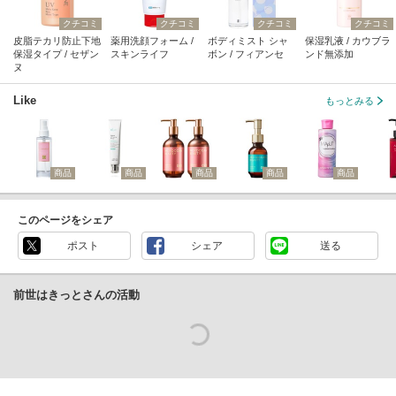
クチコミ
クチコミ
クチコミ
クチコミ
皮脂テカリ防止下地
薬用洗顔フォーム /
ボディミスト シャ
保湿乳液 / カウブラ
保湿タイプ / セザン
スキンライフ
ボン / フィアンセ
ンド無添加
ヌ
Like
もっとみる
商品
商品
商品
商品
商品
このページをシェア
ポスト
シェア
送る
前世はきっとさんの活動