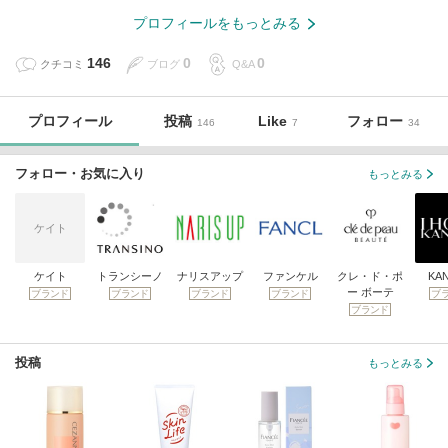
プロフィールをもっとみる
146
0
0
クチコミ
ブログ
Q&A
プロフィール
投稿
Like
フォロー
146
7
34
フォロー・お気に入り
もっとみる
ケイト
ケイト
トランシーノ
ナリスアップ
ファンケル
クレ・ド・ポ
KA
ー ボーテ
ブランド
ブランド
ブランド
ブランド
ブ
ブランド
投稿
もっとみる