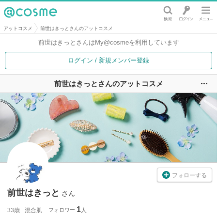
@cosme
アットコスメ
前世はきっとさんのアットコスメ
前世はきっとさんは
My@cosmeを利用しています
ログイン / 新規メンバー登録
前世はきっとさんのアットコスメ
ユ
フォローする
前世はきっと
さん
1
33歳
混合肌
フォロワー