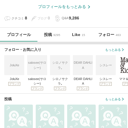
プロフィールをもっとみる
8
0
9,286
クチコミ
ブログ
Q&A
プロフィール
投稿
Like
フォロー
9295
15
463
フォロー・お気に入り
もっとみる
salosee(サロ
シロノサク
DEAR DAHLI
JoluXe
シスレー
シー)
ラ｡
A
JoluXe
salosee(サロ
シロノサク
DEAR DAHLI
シスレー
ママ
シー)
ラ｡
A
ブランド
ブランド
ブ
ブランド
ブランド
ブランド
投稿
もっとみる