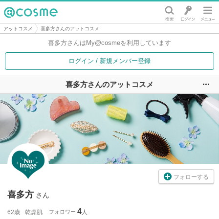
@cosme
アットコスメ
喜多方さんのアットコスメ
喜多方さんは
My@cosmeを利用しています
ログイン / 新規メンバー登録
喜多方さんのアットコスメ
ユ
フォローする
喜多方
さん
4
62歳
乾燥肌
フォロワー