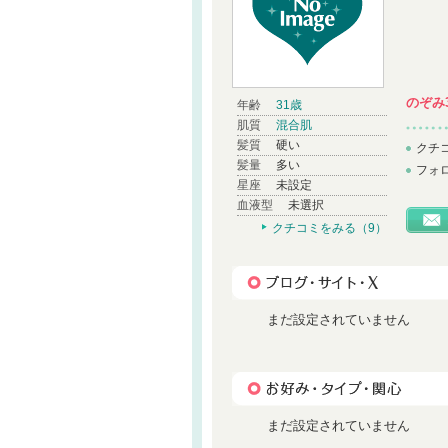
のぞみ3
年齢
31歳
肌質
混合肌
髪質
硬い
クチ
髪量
多い
フォ
星座
未設定
血液型
未選択
クチコミをみる（9）
まだ設定されていません
まだ設定されていません