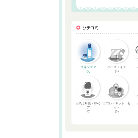
スキンケア
ベースメイク
(9)
(0)
日焼け対策・UVケ
コフレ・キット・セ
ア
ット
(0)
(0)