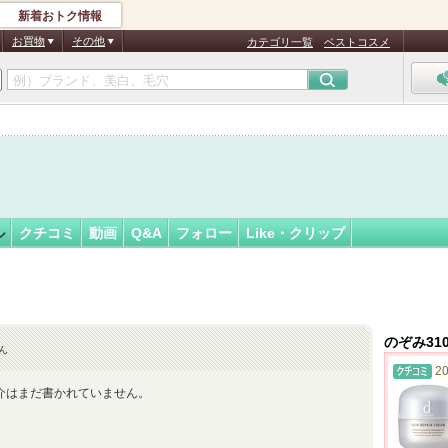
新着おトク情報
4
フォロー
さん
お買物
その他
カテゴリ一覧
ベストコスメ
ル
クチコミ
動画
Q&A
フォロー
Like・クリップ
のぞみ31
ん
20
介はまだ書かれていません。