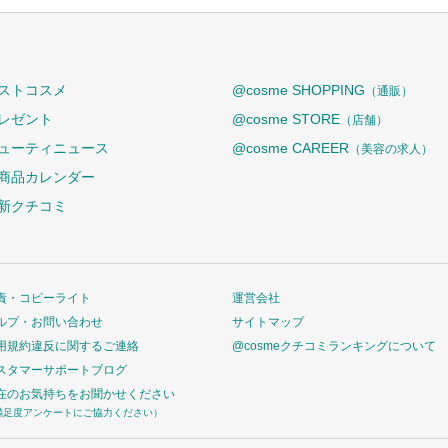
ストコスメ
@cosme SHOPPING
（通販）
レゼント
@cosme STORE
（店舗）
ューティニュース
@cosme CAREER
（美容の求人）
商品カレンダー
新クチコミ
責・コピーライト
運営会社
ルプ・お問い合わせ
サイトマップ
用規約違反に関するご連絡
@cosmeクチコミランキングについて
スタマーサポートブログ
在のお気持ちをお聞かせください
満足度アンケートにご協力ください）