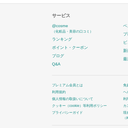
サービス
@cosme
ベ
（化粧品・美容の口コミ）
プ
ランキング
ビ
ポイント・クーポン
新
ブログ
最
Q&A
プレミアム会員とは
免
利用規約
ヘ
個人情報の取扱いについて
利
クッキー（cookie）等利用ポリシー
カ
プライバシーガイド
現
（