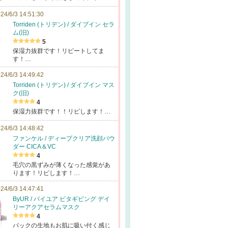
24/6/3 14:51:30
Torriden (トリデン) / ダイブイン セラ
ム(旧)
5
保湿力抜群です！リピートしてま
す！…
24/6/3 14:49:42
Torriden (トリデン) / ダイブイン マス
ク(旧)
4
保湿力抜群です！！リピします！…
24/6/3 14:48:42
ファンケル / ディープクリア洗顔パウ
ダー CICA＆VC
4
毛穴の黒ずみが薄くなった感覚があ
ります！リピします！…
24/6/3 14:47:41
ByUR / バイユア ビタギビング デイ
リーアクアセラムマスク
4
パックの生地もお肌に吸い付く感じ