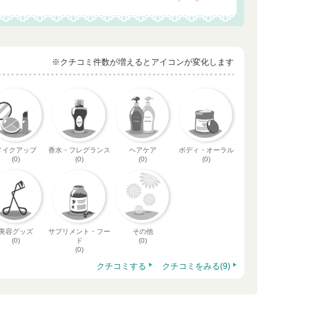
※クチコミ件数が増えるとアイコンが変化します
メイクアップ
香水・フレグランス
ヘアケア
ボディ・オーラル
(0)
(0)
(0)
(0)
美容グッズ
サプリメント・フー
その他
(0)
ド
(0)
(0)
クチコミする
クチコミをみる(9)