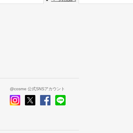
@cosme 公式SNSアカウント
instagram
x
facebook
line