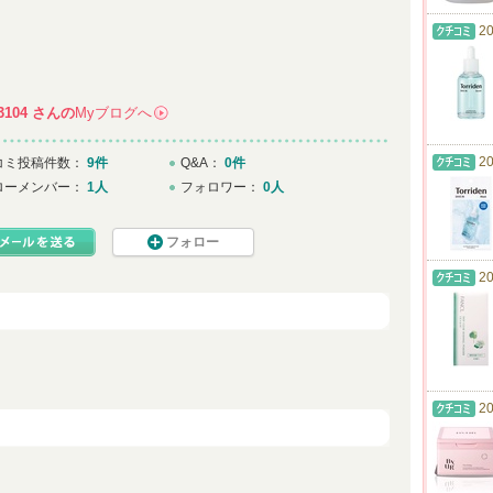
20
104
さんの
Myブログへ
→
20
コミ投稿件数：
9件
Q&A：
0件
ローメンバー：
1人
フォロワー：
0人
フォロー
20
20