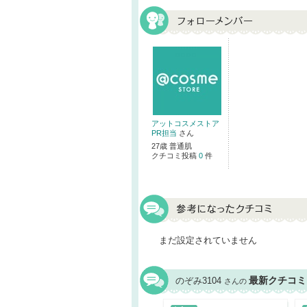
アットコスメストア
PR担当
さん
27歳 普通肌
クチコミ投稿
0
件
まだ設定されていません
最新クチコミ
のぞみ3104
さんの