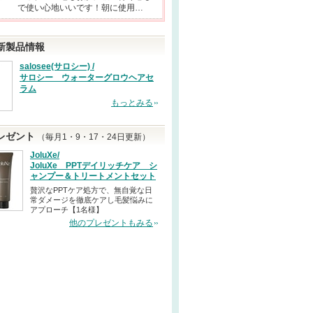
で使い心地いいです！朝に使用…
新製品情報
salosee(サロシー) /
サロシー ウォーターグロウヘアセ
ラム
もっとみる
レゼント
（毎月1・9・17・24日更新）
JoluXe/
JoluXe PPTデイリッチケア シ
ャンプー＆トリートメントセット
贅沢なPPTケア処方で、無自覚な日
常ダメージを徹底ケアし毛髪悩みに
アプローチ【1名様】
他のプレゼントもみる