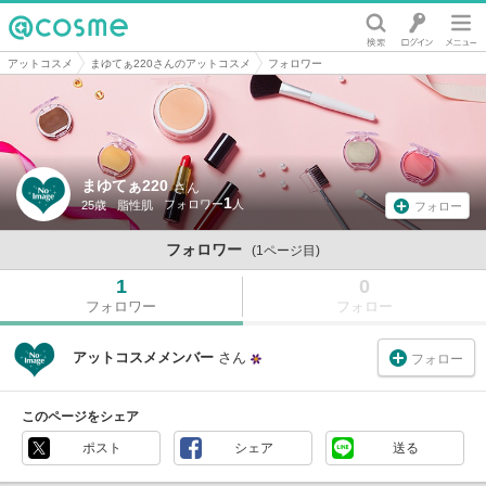
@cosme
アットコスメ
まゆてぁ220さんのアットコスメ
フォロワー
まゆてぁ220
さん
1
25歳
脂性肌
フォロー
フォロワー
(1ページ目)
1
0
フォロワー
フォロー
アットコスメメンバー
さん
フォロー
このページをシェア
ポスト
シェア
送る