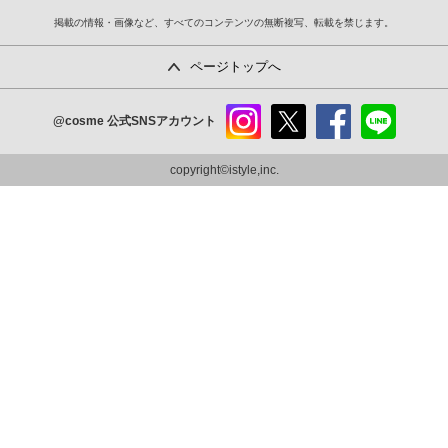
掲載の情報・画像など、すべてのコンテンツの無断複写、転載を禁じます。
ページトップへ
@cosme
公式SNSアカウント
instag
x
faceb
line
ram
ook
copyright©istyle,inc.