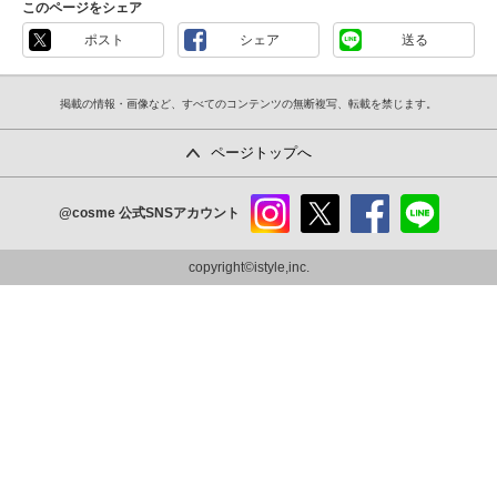
このページをシェア
ポスト
シェア
送る
掲載の情報・画像など、すべてのコンテンツの無断複写、転載を禁じます。
ページトップへ
@cosme
公式SNSアカウント
instag
x
faceb
line
ram
ook
copyright©istyle,inc.