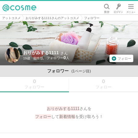
@cosme
アットコスメ
おりがみする1111さんのアットコスメ
フォロワー
おりがみする1111
さん
0
19歳
脂性肌
フォロー
フォロワー
(1ページ目)
0
0
フォロワー
フォロー
おりがみする1111
さんを
フォロー
して
新着情報
を受け取ろう！