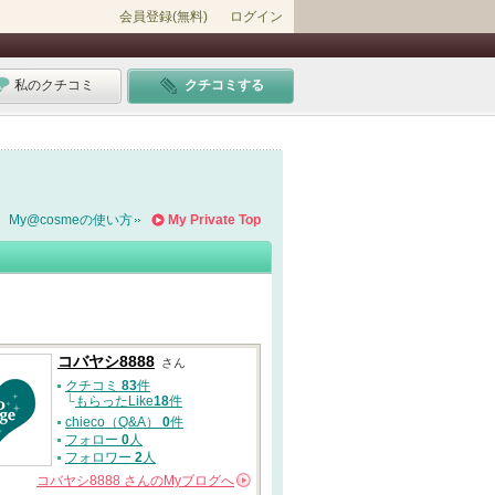
会員登録(無料)
ログイン
私のクチコミ
クチコミする
My@cosmeの使い方
My Private Top
コバヤシ8888
さん
クチコミ
83
件
└
もらったLike
18
件
chieco（Q&A）
0
件
フォロー
0
人
フォロワー
2
人
コバヤシ8888
さんの
Myブログへ