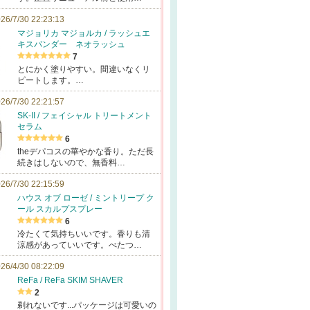
26/7/30 22:23:13
マジョリカ マジョルカ / ラッシュエ
キスパンダー ネオラッシュ
7
とにかく塗りやすい。間違いなくリ
ピートします。…
26/7/30 22:21:57
SK-II / フェイシャル トリートメント
セラム
6
theデパコスの華やかな香り。ただ長
続きはしないので、無香料…
26/7/30 22:15:59
ハウス オブ ローゼ / ミントリープ ク
ール スカルプスプレー
6
冷たくて気持ちいいです。香りも清
涼感があっていいです。べたつ…
26/4/30 08:22:09
ReFa / ReFa SKIM SHAVER
2
剃れないです...パッケージは可愛いの