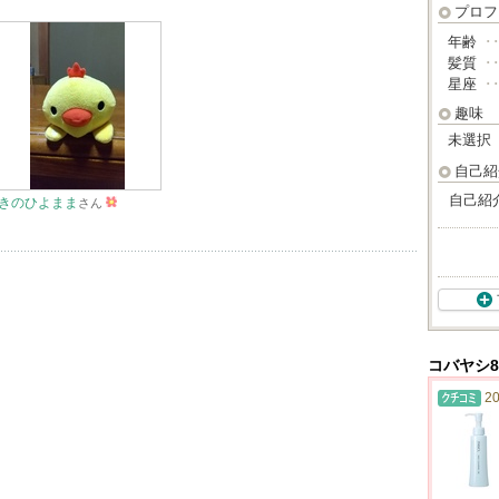
プロフ
年齢
･
髪質
･
星座
･
趣味
未選択
自己紹
自己紹
きのひよまま
さん
コバヤシ8
20