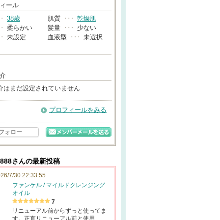
→
ィール
･･
38歳
肌質
･･･
乾燥肌
･･
柔らかい
髪量
･･･
少ない
･･
未設定
血液型
･･･
未選択
介
介はまだ設定されていません
プロフィールをみる
フォロー
888さんの最新投稿
26/7/30 22:33:55
ファンケル / マイルドクレンジング
オイル
7
リニューアル前からずっと使ってま
す。正直リニューアル前と使用…