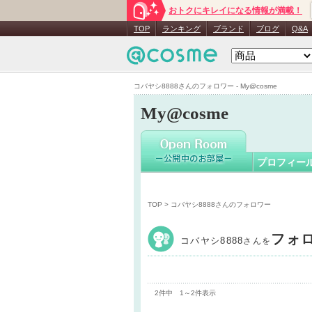
おトクにキレイになる情報が満載！
コバヤシ88
TOP
ランキング
ブランド
ブログ
Q&A
コバヤシ8888さんのフォロワー - My@cosme
My@cosme
プロフィー
TOP
> コバヤシ8888さんのフォロワー
フォ
コバヤシ8888
さんを
2件中 1～2件表示