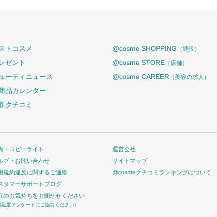
ストコスメ
@cosme SHOPPING
（通販）
レゼント
@cosme STORE
（店舗）
ューティニュース
@cosme CAREER
（美容の求人）
商品カレンダー
新クチコミ
責・コピーライト
運営会社
ルプ・お問い合わせ
サイトマップ
用規約違反に関するご連絡
@cosmeクチコミランキングについて
スタマーサポートブログ
在のお気持ちをお聞かせください
満足度アンケートにご協力ください）