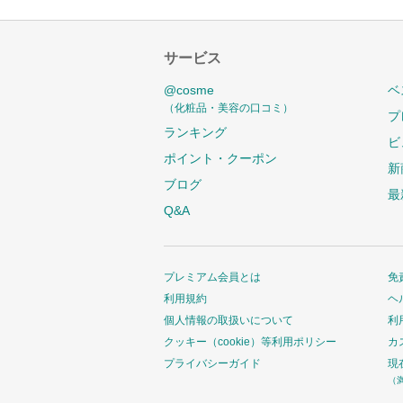
サービス
@cosme
ベ
（化粧品・美容の口コミ）
プ
ランキング
ビ
ポイント・クーポン
新
ブログ
最
Q&A
プレミアム会員とは
免
利用規約
ヘ
個人情報の取扱いについて
利
クッキー（cookie）等利用ポリシー
カ
プライバシーガイド
現
（