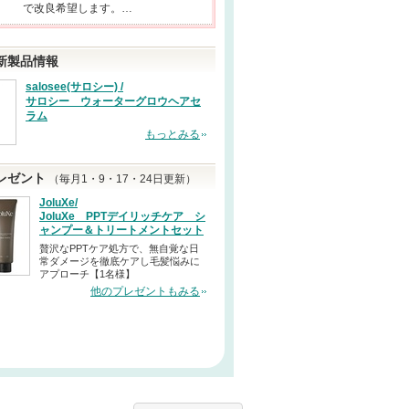
で改良希望します。…
新製品情報
salosee(サロシー) /
サロシー ウォーターグロウヘアセ
ラム
もっとみる
レゼント
（毎月1・9・17・24日更新）
JoluXe/
JoluXe PPTデイリッチケア シ
ャンプー＆トリートメントセット
贅沢なPPTケア処方で、無自覚な日
常ダメージを徹底ケアし毛髪悩みに
アプローチ【1名様】
他のプレゼントもみる