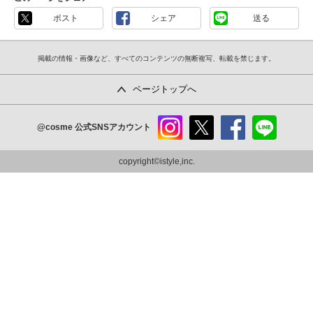
ポスト
シェア
送る
掲載の情報・画像など、すべてのコンテンツの無断複写、転載を禁じます。
ページトップへ
@cosme
公式SNSアカウント
instag
x
faceb
line
ram
ook
copyright©istyle,inc.