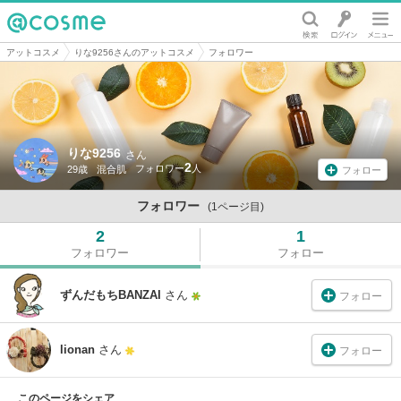
@cosme
アットコスメ
りな9256さんのアットコスメ
フォロワー
りな9256
さん
2
29歳
混合肌
フォロー
フォロワー
(1ページ目)
2
1
フォロワー
フォロー
ずんだもちBANZAI
さん
フォロー
lionan
さん
フォロー
このページをシェア