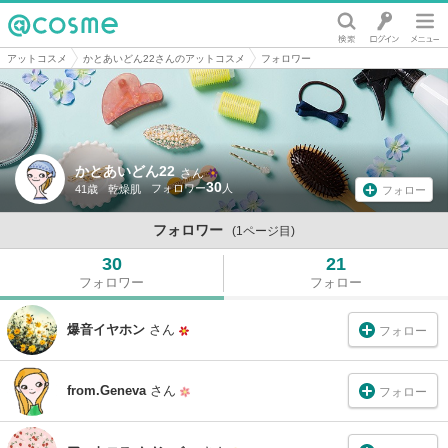
@cosme
アットコスメ
かとあいどん22さんのアットコスメ
フォロワー
かとあいどん22
さん
30
41歳
乾燥肌
フォロー
フォロワー
(1ページ目)
30
21
フォロワー
フォロー
爆音イヤホン
さん
フォロー
from.Geneva
さん
フォロー