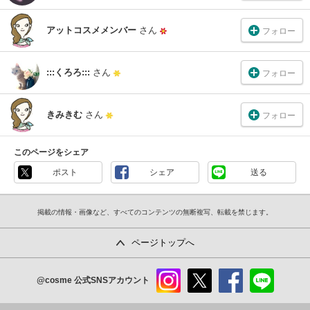
アットコスメメンバー
さん
フォロー
:::くろろ:::
さん
フォロー
きみきむ
さん
フォロー
このページをシェア
ポスト
シェア
送る
掲載の情報・画像など、すべてのコンテンツの無断複写、転載を禁じます。
ページトップへ
@cosme
公式SNSアカウント
instag
x
faceb
line