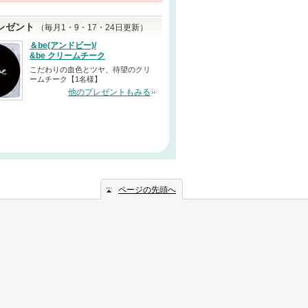
レゼント
（毎月1・9・17・24日更新）
＆be(アンドビー)/
&be クリームチーク
こだわりの血色とツヤ、待望のクリ
ームチーク【1名様】
他のプレゼントもみる
ページの先頭へ