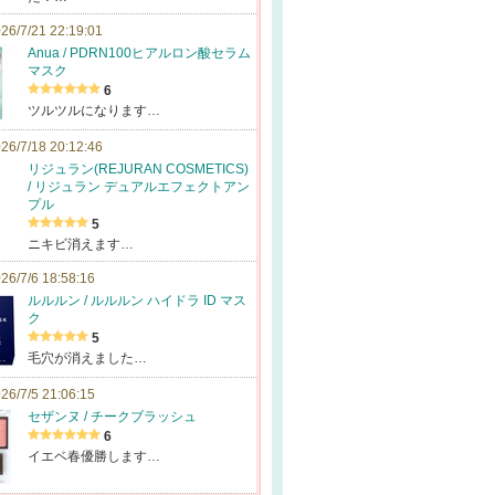
26/7/21 22:19:01
Anua / PDRN100ヒアルロン酸セラム
マスク
6
ツルツルになります…
26/7/18 20:12:46
リジュラン(REJURAN COSMETICS)
/ リジュラン デュアルエフェクトアン
プル
5
ニキビ消えます…
26/7/6 18:58:16
ルルルン / ルルルン ハイドラ ID マス
ク
5
毛穴が消えました…
26/7/5 21:06:15
セザンヌ / チークブラッシュ
6
イエベ春優勝します…