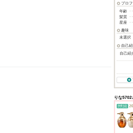
プロフ
年齢
･
髪質
･
星座
･
趣味
未選択
自己紹
自己紹
りな570
20