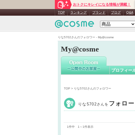
おトクにキレイになる情報が満載！
りな5702
TOP
ランキング
ブランド
ブログ
Q&A
りな5702さんのフォロワー - My@cosme
My@cosme
プロフィー
TOP
> りな5702さんのフォロワー
フォロー
りな5702
さんを
1件中 1～1件表示