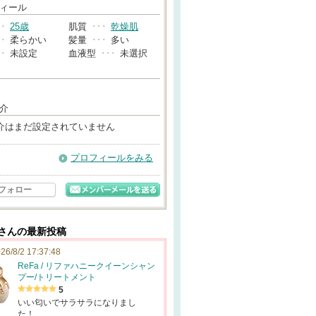
→
ィール
･･
25歳
肌質
･･･
乾燥肌
･･
柔らかい
髪量
･･･
多い
･･
未設定
血液型
･･･
未選択
介
介はまだ設定されていません
プロフィールをみる
フォロー
2さんの最新投稿
26/8/2 17:37:48
ReFa / リファハニークイーンシャン
プー/トリートメント
5
いい匂いでサラサラになりまし
た！…