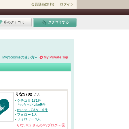
会員登録(無料)
ログイン
私のクチコミ
クチコミする
My@cosmeの使い方
My Private Top
りな5702
さん
クチコミ
171
件
└
もらったLike
9
件
chieco（Q&A）
0
件
フォロー
1
人
フォロワー
1
人
りな5702
さんの
Myブログへ