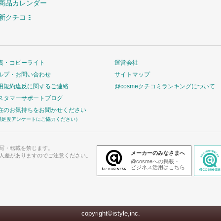
商品カレンダー
新クチコミ
責・コピーライト
運営会社
ルプ・お問い合わせ
サイトマップ
用規約違反に関するご連絡
@cosmeクチコミランキングについて
スタマーサポートブログ
在のお気持ちをお聞かせください
満足度アンケートにご協力ください）
写・転載を禁じます。
メーカーのみなさまへ
人差がありますのでご注意ください。
@cosmeへの掲載・
ビジネス活用はこちら
copyright©istyle,inc.