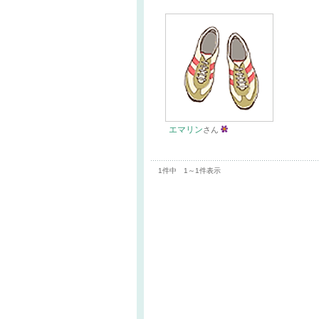
エマリン
さん
1件中 1～1件表示