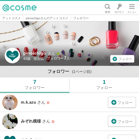
@cosme
アットコスメ
pinoichigoさんのアットコスメ
フォロワー
pinoichigo
さん
7
43歳
混合肌
フォロー
フォロワー
(1ページ目)
7
1
フォロワー
フォロー
m.k.azu
さん
フォロー
みぞれ模様
さん
フォロー