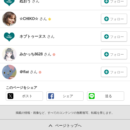
ぬおう
さん
フォロー
☆CHIKO☆
さん
フォロー
ネプトゥーヌス
さん
フォロー
みかっち8628
さん
フォロー
＠flat
さん
フォロー
このページをシェア
ポスト
シェア
送る
掲載の情報・画像など、すべてのコンテンツの無断複写、転載を禁じます。
ページトップへ