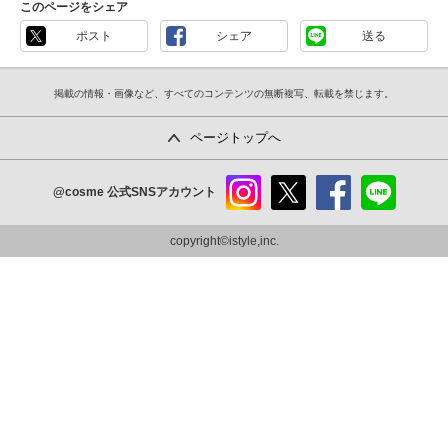
このページをシェア
ポスト
シェア
送る
掲載の情報・画像など、すべてのコンテンツの無断複写、転載を禁じます。
ページトップへ
@cosme
公式SNSアカウント
instag
x
faceb
line
ram
ook
copyright©istyle,inc.