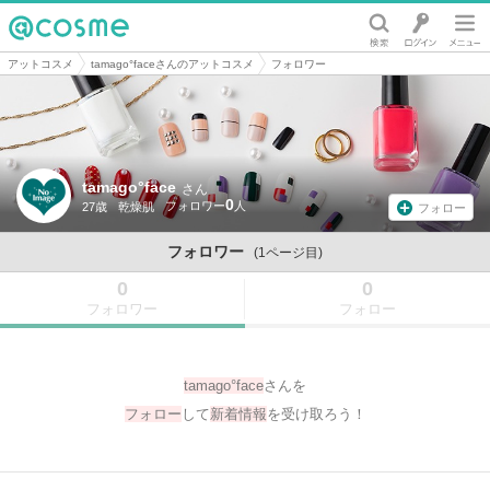
@cosme
アットコスメ
tamago°faceさんのアットコスメ
フォロワー
tamago°face
さん
0
27歳
乾燥肌
フォロー
フォロワー
(1ページ目)
0
0
フォロワー
フォロー
tamago°face
さんを
フォロー
して
新着情報
を受け取ろう！