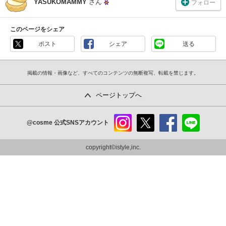
YASUKOMAMMY
さん
フォロー
このページをシェア
ポスト
シェア
送る
掲載の情報・画像など、すべてのコンテンツの無断複写、転載を禁じます。
ページトップへ
@cosme
公式SNSアカウント
instag
x
faceb
line
ram
ook
copyright©istyle,inc.