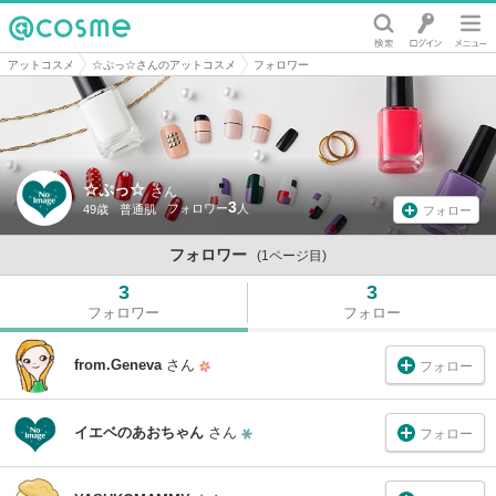
@cosme
アットコスメ
☆ぷっ☆さんのアットコスメ
フォロワー
☆ぷっ☆
さん
3
49歳
普通肌
フォロー
フォロワー
(1ページ目)
3
3
フォロワー
フォロー
from.Geneva
さん
フォロー
イエベのあおちゃん
さん
フォロー