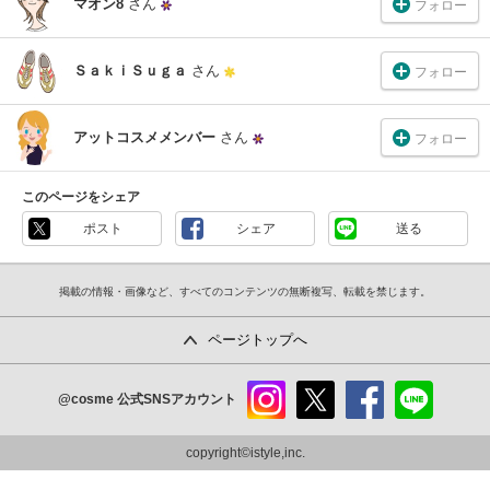
マオン8
さん
フォロー
ＳａｋｉＳｕｇａ
さん
フォロー
アットコスメメンバー
さん
フォロー
このページをシェア
ポスト
シェア
送る
掲載の情報・画像など、すべてのコンテンツの無断複写、転載を禁じます。
ページトップへ
@cosme
公式SNSアカウント
instag
x
faceb
line
ram
ook
copyright©istyle,inc.