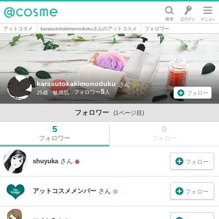
@cosme
アットコスメ
karasutokakimonodukuさんのアットコスメ
フォロワー
karasutokakimonoduku
さん
5
25歳
敏感肌
フォロー
フォロワー
(1ページ目)
5
0
フォロワー
フォロー
shuyuka
さん
フォロー
アットコスメメンバー
さん
フォロー