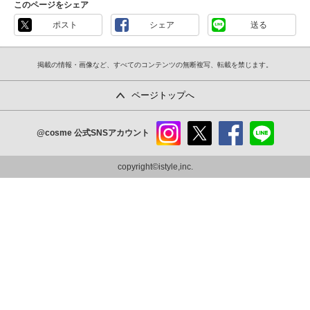
このページをシェア
ポスト
シェア
送る
掲載の情報・画像など、すべてのコンテンツの無断複写、転載を禁じます。
ページトップへ
@cosme
公式SNSアカウント
instag
x
faceb
line
ram
ook
copyright©istyle,inc.