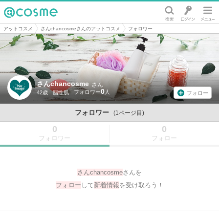
@cosme
アットコスメ
さんchancosmeさんのアットコスメ
フォロワー
さんchancosme
さん
0
42歳
脂性肌
フォロー
フォロワー
(1ページ目)
0
0
フォロワー
フォロー
さんchancosme
さんを
フォロー
して
新着情報
を受け取ろう！