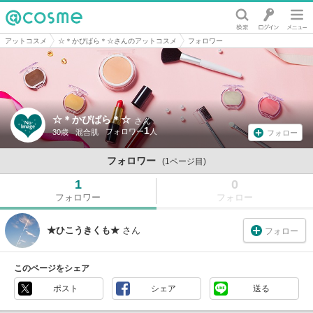
@cosme
アットコスメ
☆＊かぴばら＊☆さんのアットコスメ
フォロワー
☆＊かぴばら＊☆
さん
1
30歳
混合肌
フォロー
フォロワー
(1ページ目)
1
0
フォロワー
フォロー
★ひこうきくも★
さん
フォロー
このページをシェア
ポスト
シェア
送る