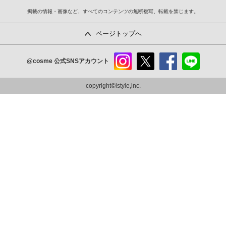
掲載の情報・画像など、すべてのコンテンツの無断複写、転載を禁じます。
ページトップへ
@cosme
公式SNSアカウント
instag
x
faceb
line
ram
ook
copyright©istyle,inc.