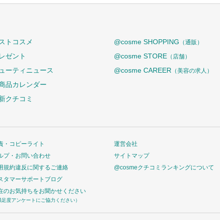
ストコスメ
@cosme SHOPPING
（通販）
レゼント
@cosme STORE
（店舗）
ューティニュース
@cosme CAREER
（美容の求人）
商品カレンダー
新クチコミ
責・コピーライト
運営会社
ルプ・お問い合わせ
サイトマップ
用規約違反に関するご連絡
@cosmeクチコミランキングについて
スタマーサポートブログ
在のお気持ちをお聞かせください
満足度アンケートにご協力ください）