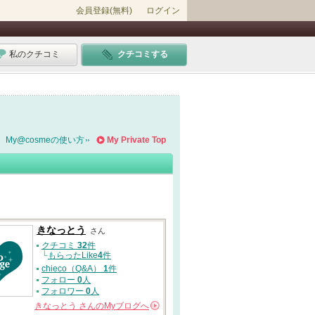
会員登録(無料)
ログイン
私のクチコミ
クチコミする
My@cosmeの使い方
My Private Top
きなっとう
さん
クチコミ
32
件
└
もらったLike
4
件
chieco（Q&A）
1
件
フォロー
0
人
フォロワー
0
人
きなっとう
さんの
Myブログへ