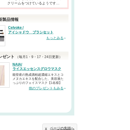
クリームをつけているようです…
新製品情報
Celvoke /
アイシャドウ ブラシセット
もっとみる
レゼント
（毎月1・9・17・24日更新）
NAIA/
ライスエッセンスグロウマスク
能登産の熟成酒粕超濃縮エキスとコ
メヌカエキスを配合した、美容液た
っぷりのフェイスマスク【1名様】
他のプレゼントもみる
ページの先頭へ