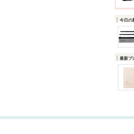
今日の
最新プ