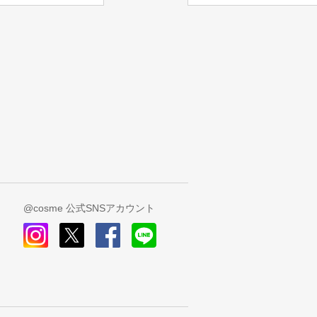
@cosme 公式SNSアカウント
instagram
x
facebook
line