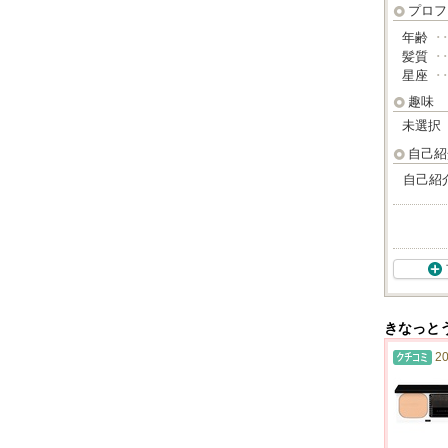
プロフ
年齢
･
髪質
･
星座
･
趣味
未選択
自己紹
自己紹
きなっと
20