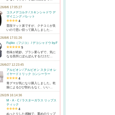
26/8/6 17:05:27
コスメデコルテ / スキンシャドウ デ
ザイニング パレット
4
普段マット派ですが、クチコミが良
いので思い切って購入しました…
26/8/6 17:01:26
Fujiko（フジコ） / デコシャドウ by.F
5
色味が絶妙。ブラシ要らずで、気に
なる箇所にぽんぽんするだけだ…
26/6/27 12:23:45
アルビオン / アルビオン スタジオ レ
イヤードトリック コンシーラー
4
青グマが気になり購入しました。乾
燥によるひび割れもなく、いい…
26/2/9 16:14:36
M・A・C / ラスターガラス リップス
ティック
4
ぬっとりした感触で、重めのリップ