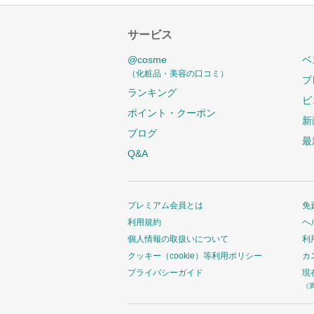
サービス
@cosme
ベ
（化粧品・美容の口コミ）
プ
ランキング
ビ
ポイント・クーポン
新
ブログ
最
Q&A
プレミアム会員とは
免
利用規約
ヘ
個人情報の取扱いについて
利
クッキー（cookie）等利用ポリシー
カ
プライバシーガイド
現
（