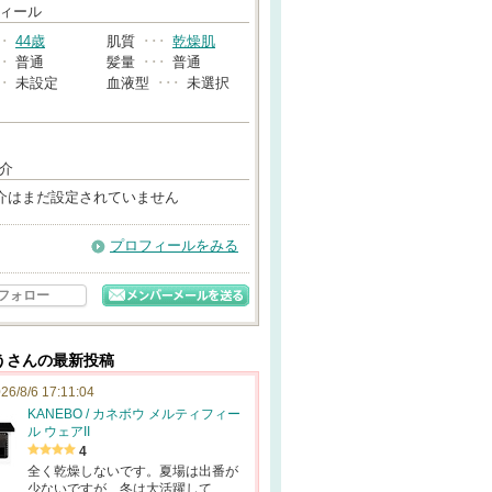
→
ィール
･･
44歳
肌質
･･･
乾燥肌
･･
普通
髪量
･･･
普通
･･
未設定
血液型
･･･
未選択
介
介はまだ設定されていません
プロフィールをみる
フォロー
うさんの最新投稿
26/8/6 17:11:04
KANEBO / カネボウ メルティフィー
ル ウェアII
4
全く乾燥しないです。夏場は出番が
少ないですが、冬は大活躍して…