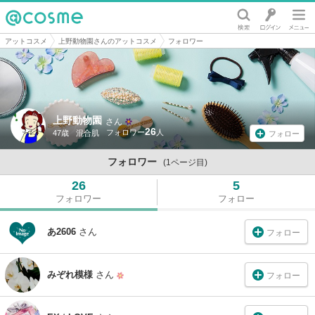
@cosme
アットコスメ
上野動物園さんのアットコスメ
フォロワー
上野動物園
さん
26
47歳
混合肌
フォロー
フォロワー
(1ページ目)
26
5
フォロワー
フォロー
あ2606
さん
フォロー
みぞれ模様
さん
フォロー