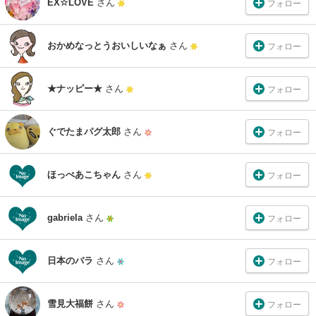
EX☆LOVE
さん
フォロー
おかめなっとうおいしいなぁ
さん
フォロー
★ナッピー★
さん
フォロー
ぐでたまパグ太郎
さん
フォロー
ほっぺあこちゃん
さん
フォロー
gabriela
さん
フォロー
日本のバラ
さん
フォロー
雪見大福餅
さん
フォロー