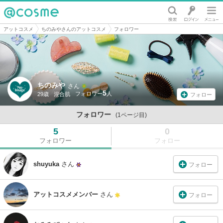
@cosme
アットコスメ
ちのみやさんのアットコスメ
フォロワー
ちのみや
さん
5
29歳
混合肌
フォロー
フォロワー
(1ページ目)
5
0
フォロワー
フォロー
shuyuka
さん
フォロー
アットコスメメンバー
さん
フォロー