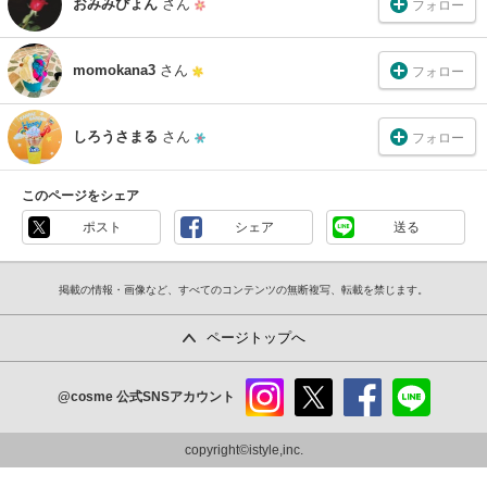
おみみぴょん
さん
フォロー
momokana3
さん
フォロー
しろうさまる
さん
フォロー
このページをシェア
ポスト
シェア
送る
掲載の情報・画像など、すべてのコンテンツの無断複写、転載を禁じます。
ページトップへ
@cosme
公式SNSアカウント
instag
x
faceb
line
ram
ook
copyright©istyle,inc.