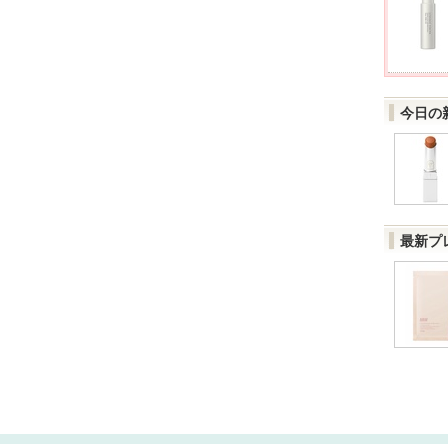
今日の
最新プ