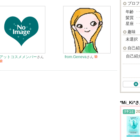
プロフ
年齢
･
髪質
･
星座
･
趣味
未選択
自己紹
自己紹
アットコスメメンバー
from.Geneva
さん
さん
*Mi_Ki
20