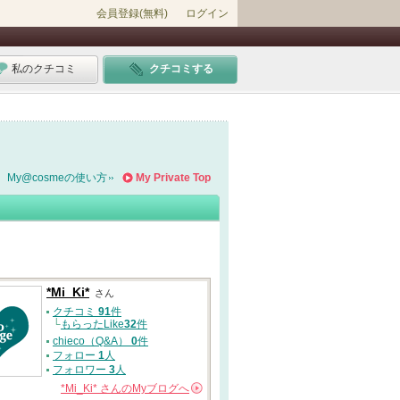
会員登録(無料)
ログイン
私のクチコミ
クチコミする
My@cosmeの使い方
My Private Top
*Mi_Ki*
さん
クチコミ
91
件
└
もらったLike
32
件
chieco（Q&A）
0
件
フォロー
1
人
フォロワー
3
人
*Mi_Ki*
さんの
Myブログへ