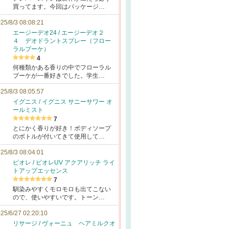
買ってます。今回はパッケージ…
25/8/3 08:08:21
エージーデオ24 / エージーデオ２
４ デオドラントスプレー（フロー
ラルブーケ）
4
何種類かある香りの中でフローラル
ブーケが一番好きでした。学生…
25/8/3 08:05:57
イグニス / イグニス サニーサワー オ
ールミスト
7
とにかく香りが好き！ボディソープ
のボトルが付いてきて使用して…
25/8/3 08:04:01
ビオレ / ビオレUV アクアリッチ ライ
トアップエッセンス
7
馴染みやすくモロモロも出てこない
ので、使いやすいです。トーン…
25/6/27 02:20:10
リサージ / ヴォーニュ ヘアミルクオ