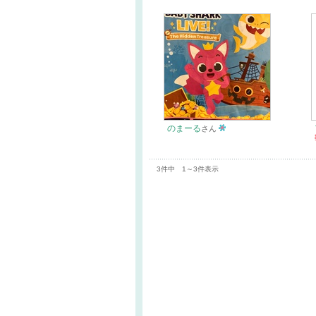
のまーる
さん
3件中 1～3件表示