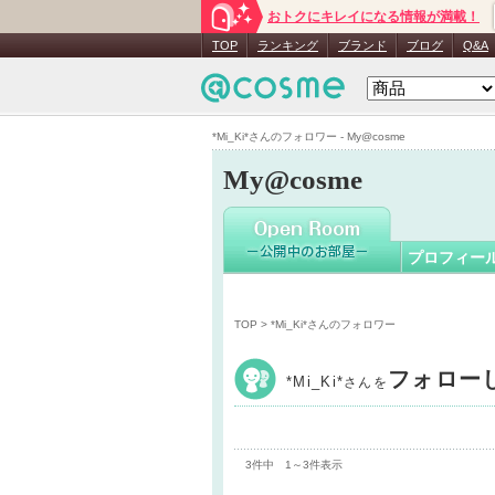
おトクにキレイになる情報が満載！
*Mi_Ki*
さ
TOP
ランキング
ブランド
ブログ
Q&A
*Mi_Ki*さんのフォロワー - My@cosme
My@cosme
プロフィー
TOP
> *Mi_Ki*さんのフォロワー
フォロー
*Mi_Ki*
さんを
3件中 1～3件表示