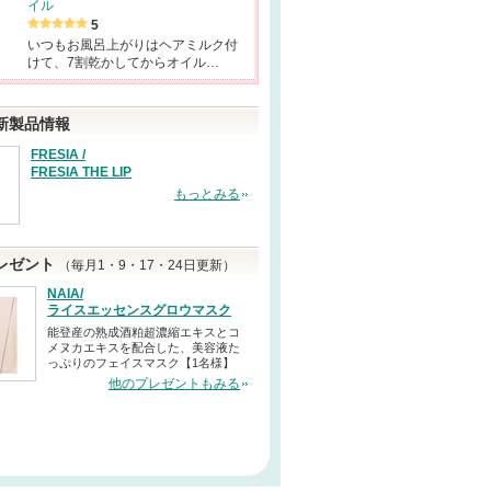
イル
5
いつもお風呂上がりはヘアミルク付
けて、7割乾かしてからオイル…
新製品情報
FRESIA /
FRESIA THE LIP
もっとみる
レゼント
（毎月1・9・17・24日更新）
NAIA/
ライスエッセンスグロウマスク
能登産の熟成酒粕超濃縮エキスとコ
メヌカエキスを配合した、美容液た
っぷりのフェイスマスク【1名様】
他のプレゼントもみる