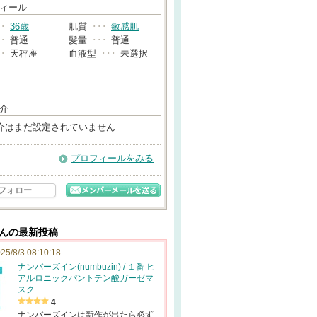
→
ィール
･･
36歳
肌質
･･･
敏感肌
･･
普通
髪量
･･･
普通
･･
天秤座
血液型
･･･
未選択
介
介はまだ設定されていません
プロフィールをみる
フォロー
*さんの最新投稿
25/8/3 08:10:18
ナンバーズイン(numbuzin) / １番 ヒ
アルロニックパントテン酸ガーゼマ
スク
4
ナンバーズインは新作が出たら必ず