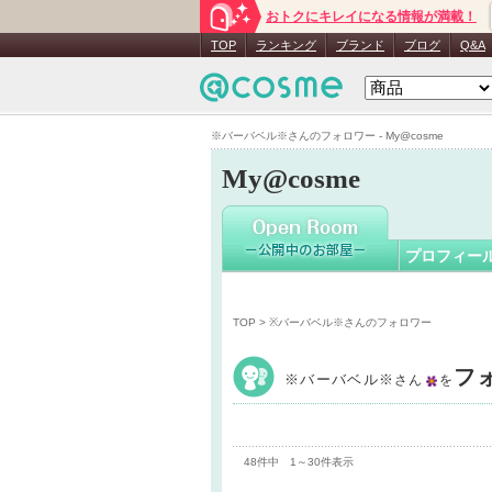
おトクにキレイになる情報が満載！
※バーバ
TOP
ランキング
ブランド
ブログ
Q&A
※バーバベル※さんのフォロワー - My@cosme
My@cosme
プロフィー
TOP
> ※バーバベル※さんのフォロワー
フ
※バーバベル※
さん
を
48件中 1～30件表示