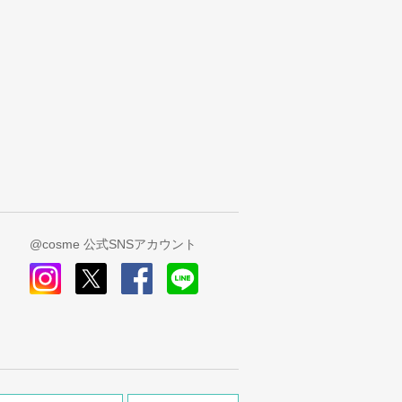
@cosme 公式SNSアカウント
instagram
x
facebook
line