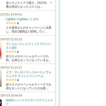
@コスメストアで購入。2021年、一
番お世話になったコスメは…
21/7/21 23:44:41
Lightee / Lighteeハミガキ
4
スギ薬局さんのキャンペーンに当選
し、現在2週間ほど使用してい…
19/7/15 21:52:23
ランコム / ジェニフィック アドバン
スト(旧)
4
@コスメのスペシャルウィークの
時、お得なセットになっているも…
19/7/15 21:14:21
イヴ・サンローラン / ルージュ ヴォ
リュプテ ティントインバーム
4
@コスメのスペシャルウィークでお
得なセットになっていたのを購…
19/7/15 20:46:00
NARS / ハードワイヤードアイシャド
ー