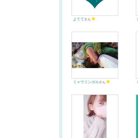
よてて
さん
ミャウリンガル
さん