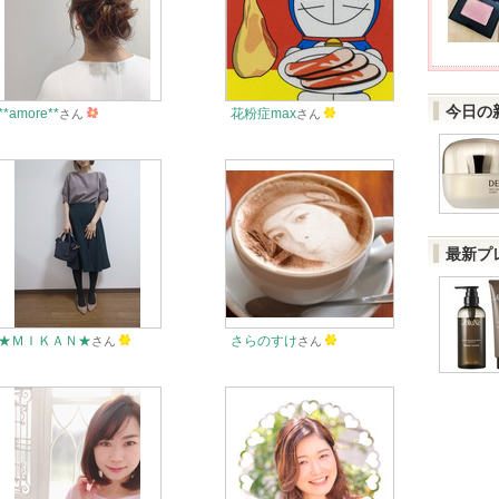
今日の
**amore**
花粉症max
さん
さん
最新プ
★ＭＩＫＡＮ★
さらのすけ
さん
さん