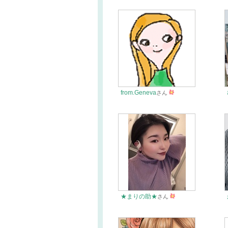
from.Geneva
さん
★まりの助★
さん