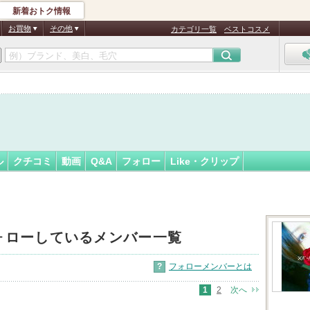
新着おトク情報
ベル※
フォロー
さん
お買物
その他
カテゴリ一覧
ベストコスメ
認
証
済
ル
クチコミ
動画
Q&A
フォロー
Like・クリップ
ォローしているメンバー一覧
?
フォローメンバーとは
1
2
次へ