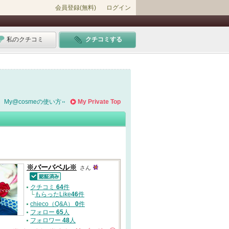
会員登録(無料)
ログイン
私のクチコミ
クチコミする
My@cosmeの使い方
My Private Top
※バーバベル※
さん
認証済
クチコミ
64
件
└
もらったLike
46
件
chieco（Q&A）
0
件
フォロー
65
人
フォロワー
48
人