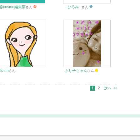
@cosme編集部
:::ひろみ:::
さん
さん
flc-rin
ぷり子ちゃん
さん
さん
1
2
次へ