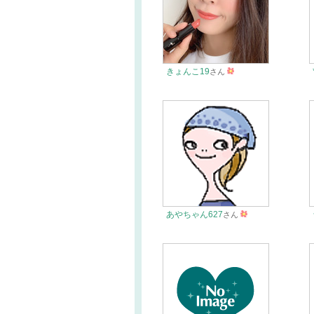
きょんこ19
さん
あやちゃん627
さん