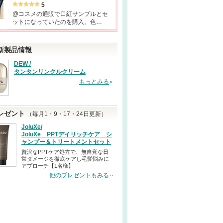
5
@コスメの通販で口紅サンプルとセ
ットになっていたのを購入。色…
新製品情報
DEW /
タンタンリンクルクリーム
もっとみる
レゼント
（毎月1・9・17・24日更新）
JoluXe/
JoluXe PPTデイリッチケア シ
ャンプー＆トリートメントセット
贅沢なPPTケア処方で、無自覚な日
常ダメージを徹底ケアし毛髪悩みに
アプローチ【1名様】
他のプレゼントもみる