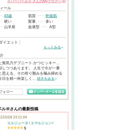
※バーバベル※
さんの
Myブログへ
→
ィール
･･
43歳
肌質
･･･
乾燥肌
･･
硬い
髪量
･･･
多い
･･
山羊座
血液型
･･･
A型
ダイエット
もっとみる
介
た無気力デブニート.かつヒッキー 。
却しつつあります。 人生で今が一番
と思える、その有り難みを噛み締める
今日を精一杯楽しく…
続きをみる
フォロー
ベル※さんの最新投稿
22/2/28 23:11:04
エルジューダ / エマルジョン+
5