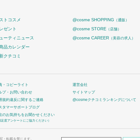
ストコスメ
@cosme SHOPPING
（通販）
レゼント
@cosme STORE
（店舗）
ューティニュース
@cosme CAREER
（美容の求人）
商品カレンダー
新クチコミ
責・コピーライト
運営会社
ルプ・お問い合わせ
サイトマップ
用規約違反に関するご連絡
@cosmeクチコミランキングについて
スタマーサポートブログ
在のお気持ちをお聞かせください
満足度アンケートにご協力ください）
写・転載を禁じます。