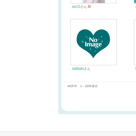
se15
さん
sattiabi
さん
48件中 1～30件表示