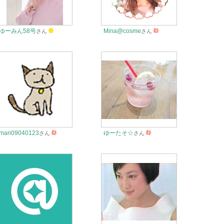
ゆーみん58号
Mina@cosme
さん
さん
mari09040123
ゆーたそ☆
さん
さん