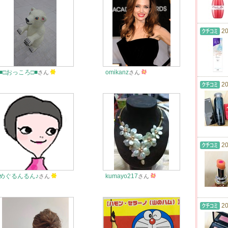
20
■□おっころ□■
omikanz
さん
さん
20
20
めぐるんるん♪
kumayo217
さん
さん
20