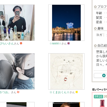
プロフ
年齢
･
髪質
･
星座
･
趣味
ヨガ
ぴらいさん
☆reiriri☆
さん
さん
自己紹
堕落し
から脱
楽しい
日々。
※バーバ
かつお。
☆くまおくん☆
さん
さん
20