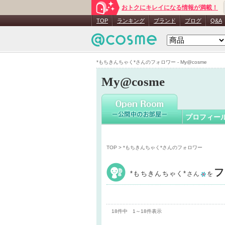
おトクにキレイになる情報が満載！
*もちきん
TOP
ランキング
ブランド
ブログ
Q&A
*もちきんちゃく*さんのフォロワー - My@cosme
My@cosme
プロフィー
TOP
> *もちきんちゃく*さんのフォロワー
フ
*もちきんちゃく*
さん
を
18件中 1～18件表示