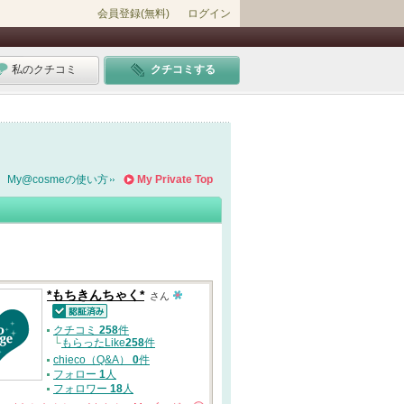
会員登録(無料)
ログイン
私のクチコミ
クチコミする
My@cosmeの使い方
My Private Top
*もちきんちゃく*
さん
認証済
クチコミ
258
件
└
もらったLike
258
件
chieco（Q&A）
0
件
フォロー
1
人
フォロワー
18
人