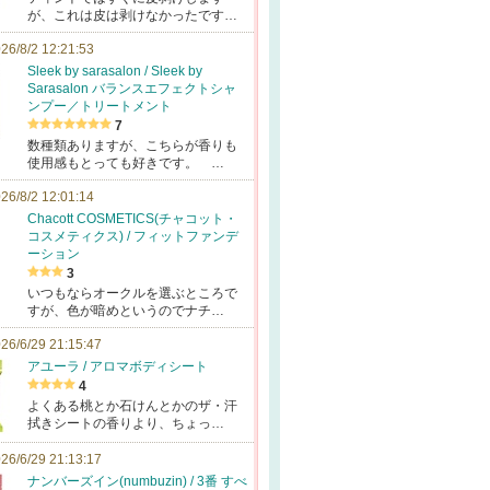
が、これは皮は剥けなかったです…
26/8/2 12:21:53
Sleek by sarasalon / Sleek by
Sarasalon バランスエフェクトシャ
ンプー／トリートメント
7
数種類ありますが、こちらが香りも
使用感もとっても好きです。 …
26/8/2 12:01:14
Chacott COSMETICS(チャコット・
コスメティクス) / フィットファンデ
ーション
3
いつもならオークルを選ぶところで
すが、色が暗めというのでナチ…
26/6/29 21:15:47
アユーラ / アロマボディシート
4
よくある桃とか石けんとかのザ・汗
拭きシートの香りより、ちょっ…
26/6/29 21:13:17
ナンバーズイン(numbuzin) / 3番 すべ