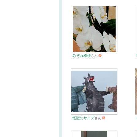
みぞれ模様
さん
怪獣のサイズ
さん