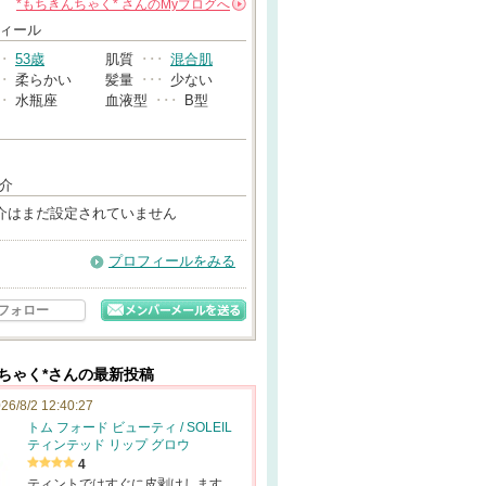
*もちきんちゃく*
さんの
Myブログへ
→
ィール
･･
53歳
肌質
･･･
混合肌
･･
柔らかい
髪量
･･･
少ない
･･
水瓶座
血液型
･･･
B型
介
介はまだ設定されていません
プロフィールをみる
フォロー
んちゃく*さんの最新投稿
26/8/2 12:40:27
トム フォード ビューティ / SOLEIL
ティンテッド リップ グロウ
4
ティントではすぐに皮剥けします