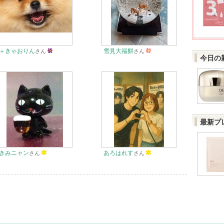
＋きゃおりん
雪見大福餅
さん
さん
今日の
最新プ
きみニャン
あろはれす
さん
さん