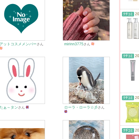
20
アットコスメメンバー
mirinn3775
さん
さん
20
20
たぁ～タン
ローラ・ローラ☆彡
さん
さん
20