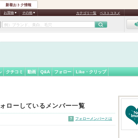
新着おトク情報
ちゃく*
フォロー
さん
お買物
その他
カテゴリ一覧
ベストコスメ
認
証
済
ル
クチコミ
動画
Q&A
フォロー
Like・クリップ
ォローしているメンバー一覧
?
フォローメンバーとは