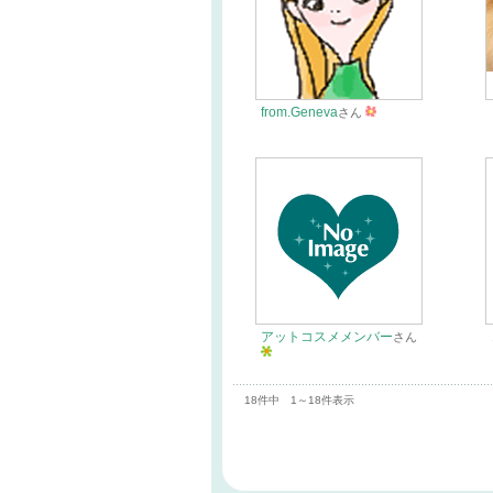
from.Geneva
さん
アットコスメメンバー
さん
18件中 1～18件表示