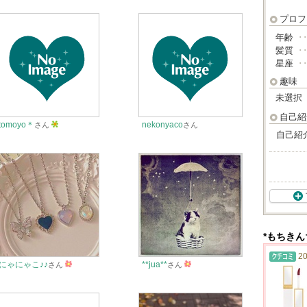
プロフ
年齢
･
髪質
･
星座
･
趣味
未選択
自己紹
tomoyo＊
nekonyaco
さん
さん
自己紹
*もちき
20
にゃにゃこ♪♪
**jua**
さん
さん