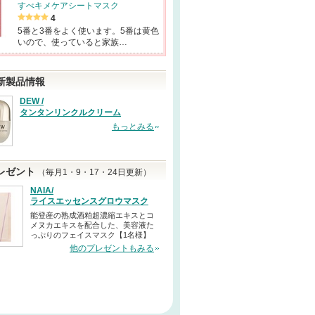
すべキメケアシートマスク
4
5番と3番をよく使います。5番は黄色
いので、使っていると家族…
新製品情報
DEW /
タンタンリンクルクリーム
もっとみる
レゼント
（毎月1・9・17・24日更新）
NAIA/
ライスエッセンスグロウマスク
能登産の熟成酒粕超濃縮エキスとコ
メヌカエキスを配合した、美容液た
っぷりのフェイスマスク【1名様】
他のプレゼントもみる