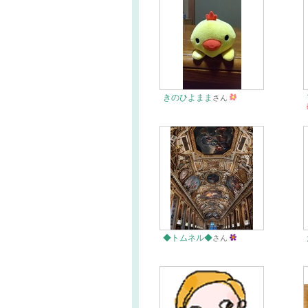
きのひよまま
さん
◆トムネル◆
さん